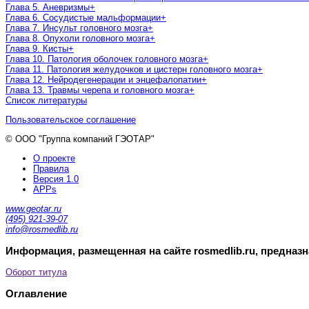
Глава 5. Аневризмы
+
Глава 6. Сосудистые мальформации
+
Глава 7. Инсульт головного мозга
+
Глава 8. Опухоли головного мозга
+
Глава 9. Кисты
+
Глава 10. Патология оболочек головного мозга
+
Глава 11. Патология желудочков и цистерн головного мозга
+
Глава 12. Нейродегенерации и энцефалопатии
+
Глава 13. Травмы черепа и головного мозга
+
Список литературы
Пользовательское соглашение
© ООО "Группа компаний ГЭОТАР"
О проекте
Правила
Версия 1.0
APPs
www.geotar.ru
(495) 921-39-07
info@rosmedlib.ru
Информация, размещенная на сайте rosmedlib.ru, предназ
Оборот титула
Оглавление