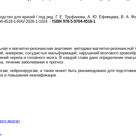
водство для врачей / под ред. Г. Е. Труфанова, А. Ю. Ефимцева, В. А. Фок
4-4518-1-RAV-2026-1-1024. -
ISBN 978-5-9704-4518-1
.
ьная и магнитно-резонансная анатомия, методики магнитно-резонансной
й, аневризм, сосудистых мальформаций, нарушений мозгового кровообра
ений черепа и головного мозга. В каждой главе дано определение описы
, течение заболевания и прогноз.
огам, нейрохирургам, а также может быть рекомендовано для подготовк
ки и повышения квалификации.
ого мозга
+
+