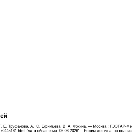
чей
 Г. Е. Труфанова, А. Ю. Ефимцева, В. А. Фокина. — Москва : ГЭОТАР-Мед
5970445181.html (дата обращения: 06.08.2026). - Режим доступа: по подпи