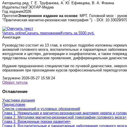
Авторы
под ред. Г. Е. Труфанова, А. Ю. Ефимцева, В. А. Фокина
Издательство
ГЭОТАР-Медиа
Год издания
2026
Прототип
Электронное издание на основе
: МРТ. Головной мозг : руко
"Практическая магнитно-резонансная томография "). - DOI: 10.33029/970
Читать online
Скачать приложение
Купить за 5500 руб.
Аннотация
Руководство состоит из 13 глав, в которых подробно изложены нормал
аномалий головного мозга, воспалительных и паразитарных заболевани
желудочков и цистерн, дегенерации и энцефалопатии, а также поврежд
представлены клинические проявления, дифференциальная диагностика
Издание предназначено специалистам по лучевой диагностике, неврол
образования при прохождении курсов профессиональной переподготов
Загружено
2026-05-27 15:58:24
Оборот титула
Оглавление
Участники издания
Предисловие
Список сокращений и условных обозначений
Глава 1. Нормальная и магнитно-резонансная анатомия черепа и головн
Глава 2. Методики магнитно-резонансной томографии головного мозга
+
Глава 3. Врожденные пороки развития
+
Глава 4. Воспалительные и паразитарные заболевания головного мозга