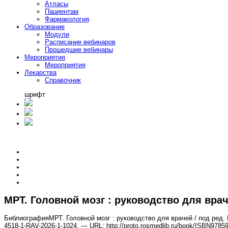
Атласы
Пациентам
Фармакология
Образование
Модули
Расписание вебинаров
Прошедшие вебинары
Мероприятия
Мероприятия
Лекарства
Справочник
шрифт
МРТ. Головной мозг : руководство для вра
Библиография
МРТ. Головной мозг : руководство для врачей / под ред.
4518-1-RAV-2026-1-1024. — URL: http://proto.rosmedlib.ru/book/ISBN978