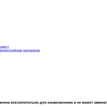
кциях
+
ивопротозойным препаратам
начена исключительно для ознакомления и не может замени