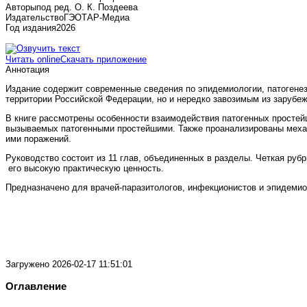
Авторы
под ред. О. К. Поздеева
Издательство
ГЭОТАР-Медиа
Год издания
2026
Читать online
Скачать приложение
Аннотация
Издание содержит современные сведения по эпидемиологии, патогенез
территории Российской Федерации, но и нередко завозимым из зарубеж
В книге рассмотрены особенности взаимодействия патогенных простей
вызываемых патогенными простейшими. Также проанализированы меха
ими поражений.
Руководство состоит из 11 глав, объединенных в разделы. Четкая р
его высокую практическую ценность.
Предназначено для врачей-паразитологов, инфекционистов и эпидемиол
Загружено
2026-02-17 11:51:01
Оглавление