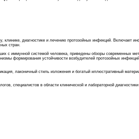
у, клинике, диагностике и лечению протозойных инфекций. Включает и
ных стран.
ших с иммунной системой человека, приведены обзоры современных мет
низмы формирования устойчивости возбудителей протозойных инфекци
убрикация, лаконичный стиль изложения и богатый иллюстративный мате
огов, специалистов в области клинической и лабораторной диагностики