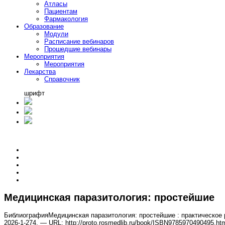
Атласы
Пациентам
Фармакология
Образование
Модули
Расписание вебинаров
Прошедшие вебинары
Мероприятия
Мероприятия
Лекарства
Справочник
шрифт
Медицинская паразитология: простейшие
Библиография
Медицинская паразитология: простейшие : практическое 
2026-1-274. — URL: http://proto.rosmedlib.ru/book/ISBN9785970490495.h