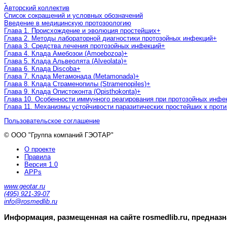
Авторский коллектив
Список сокращений и условных обозначений
Введение в медицинскую протозоологию
Глава 1. Происхождение и эволюция простейших
+
Глава 2. Методы лабораторной диагностики протозойных инфекций
+
Глава 3. Средства лечения протозойных инфекций
+
Глава 4. Клада Амебозои (Amoebozoa)
+
Глава 5. Клада Альвеолята (Alveolata)
+
Глава 6. Клада Discoba
+
Глава 7. Клада Метамонада (Metamonada)
+
Глава 8. Клада Страменопилы (Stramenopiles)
+
Глава 9. Клада Опистоконта (Opisthokonta)
+
Глава 10. Особенности иммунного реагирования при протозойных инфе
Глава 11. Механизмы устойчивости паразитических простейших к прот
Пользовательское соглашение
© ООО "Группа компаний ГЭОТАР"
О проекте
Правила
Версия 1.0
APPs
www.geotar.ru
(495) 921-39-07
info@rosmedlib.ru
Информация, размещенная на сайте rosmedlib.ru, предназ