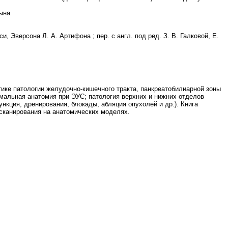
цына
 Эверсона Л. А. Артифона ; пер. с англ. под ред. З. В. Галковой, Е.
ике патологии желудочно-кишечного тракта, панкреатобилиарной зоны
рмальная анатомия при ЭУС; патология верхних и нижних отделов
нкция, дренирования, блокады, абляция опухолей и др.). Книга
сканирования на анатомических моделях.