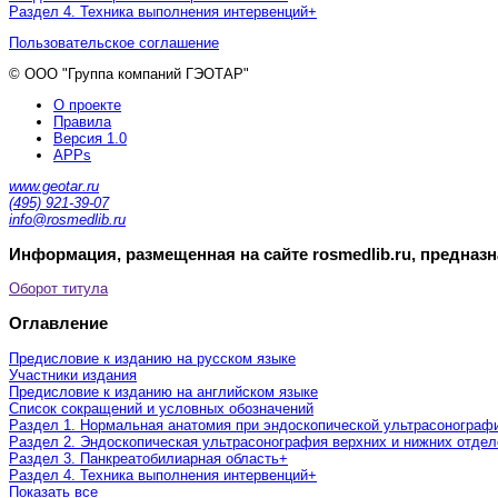
Раздел 4. Техника выполнения интервенций
+
Пользовательское соглашение
© ООО "Группа компаний ГЭОТАР"
О проекте
Правила
Версия 1.0
APPs
www.geotar.ru
(495) 921-39-07
info@rosmedlib.ru
Информация, размещенная на сайте rosmedlib.ru, предназ
Оборот титула
Оглавление
Предисловие к изданию на русском языке
Участники издания
Предисловие к изданию на английском языке
Список сокращений и условных обозначений
Раздел 1. Нормальная анатомия при эндоскопической ультрасонограф
Раздел 2. Эндоскопическая ультрасонография верхних и нижних отдел
Раздел 3. Панкреатобилиарная область
+
Раздел 4. Техника выполнения интервенций
+
Показать все