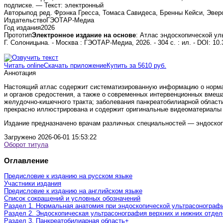
подписке. — Текст: электронный
Авторы
под ред. Фрэнка Гресса, Томаса Савидеса, Бренны Кейси, Эверсо
Издательство
ГЭОТАР-Медиа
Год издания
2026
Прототип
Электронное издание на основе
: Атлас эндоскопической уль
Г. Солоницына. - Москва : ГЭОТАР-Медиа, 2026. - 304 с. : ил. - DOI: 10
Читать online
Скачать приложение
Купить за 5610 руб.
Аннотация
Настоящий атлас содержит систематизированную информацию о нормал
и органов средостения, а также о современных интервенционных вмеш
желудочно-кишечного тракта; заболевания панкреатобилиарной области
прекрасно иллюстрирована и содержит оригинальные видеоматериалы н
Издание предназначено врачам различных специальностей — эндоскопи
Загружено
2026-06-01 15:53:22
Оборот титула
Оглавление
Предисловие к изданию на русском языке
Участники издания
Предисловие к изданию на английском языке
Список сокращений и условных обозначений
Раздел 1. Нормальная анатомия при эндоскопической ультрасонограф
Раздел 2. Эндоскопическая ультрасонография верхних и нижних отдел
Раздел 3. Панкреатобилиарная область
+