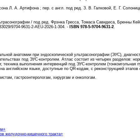
на Л. А. Артифона ; пер. с англ. под ред. З. В. Галковой, Е. Г. Солони
трасонографии / под ред. Фрэнка Гресса, Томаса Савидеса, Бренны Кейси,
.33029/9704-9631-2-AEU-2026-1-304. -
ISBN 978-5-9704-9631-2
.
ьной анатомии при эндоскопической ультрасонографии (ЭУС), диагност
ательствах под ЭУС-контролем. Атлас состоит из четырех разделов: но
; техника выполнения интервенций под ЭУС-контролем (тонкоигольная пу
а английском языке, доступные по QR-кодам, с реконструкцией этапов 
стам, гастроэнтерологам, хирургам и онкологам.
ии
+
ов желудочно-кишечного тракта
+