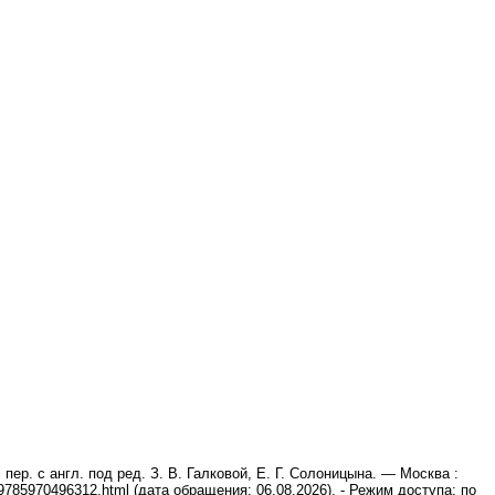
ер. с англ. под ред. З. В. Галковой, Е. Г. Солоницына. — Москва :
9785970496312.html (дата обращения: 06.08.2026). - Режим доступа: по