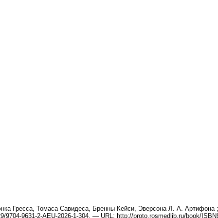
ка Гресса, Томаса Савидеса, Бренны Кейси, Эверсона Л. А. Артифона ; п
9704-9631-2-AEU-2026-1-304. — URL: http://proto.rosmedlib.ru/book/ISBN