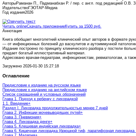
Авторы
Раманан П., Падманабхан Р. / пер. с англ. под редакцией О.В. 
Издательство
ГЭОТАР-Медиа
Год издания
2026
Читать online
Скачать приложение
Купить за 1500 руб.
Аннотация
Книга обобщает многолетний клинический опыт авторов в формате рук
— от инфекционных болезней до васкулитов и аутоиммунной патологии
Издание построено по принципу клинического разбора у постели боль
придает богатый иллюстративный материал.
Адресовано врачам-педиатрам, инфекционистам, ревматологам, а такж
Загружено
2026-01-30 15:27:18
Оглавление
Предисловие к изданию на русском языке
Предисловие к изданию на английском языке
Список сокращений и условных обозначений
Глава 1. Подход к ребенку с лихорадкой
1.1. Введение
+
Раздел I. Лихорадка продолжительностью менее 7 дней
Глава 2. Инфекции мочевыводящих путей
+
Глава 3. Пневмония
+
Глава 4. Лихорадка денге
+
Глава 5. Клещевая индийская лихорадка
+
Глава 6. Кишечная лихорадка (брюшной тиф, паратифозная лихорадка 
Глава 7. Малярия
+