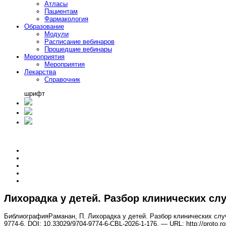
Атласы
Пациентам
Фармакология
Образование
Модули
Расписание вебинаров
Прошедшие вебинары
Мероприятия
Мероприятия
Лекарства
Справочник
шрифт
Лихорадка у детей. Разбор клинических сл
Библиография
Раманан, П. Лихорадка у детей. Разбор клинических случ
9774-6, DOI: 10.33029/9704-9774-6-CBL-2026-1-176. — URL: http://proto