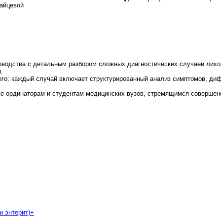
Зайцевой
оводства с детальным разбором сложных диагностических случаев лихор
.
ного: каждый случай включает структурированный анализ симптомов, д
е ординаторам и студентам медицинских вузов, стремящимся совершенс
и энтерит)
+