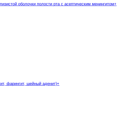
слизистой оболочки полости рта с асептическим менингитом
+
ит, фарингит, шейный аденит)
+