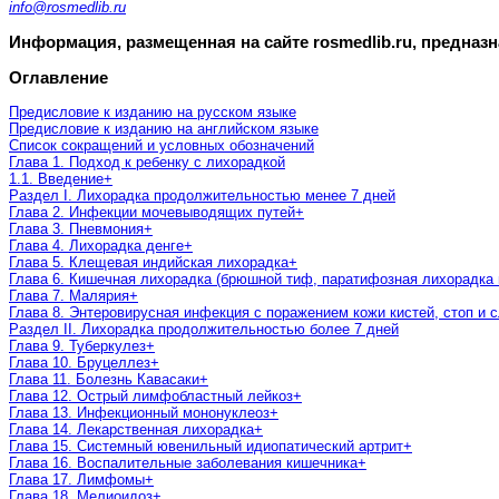
info@rosmedlib.ru
Информация, размещенная на сайте rosmedlib.ru, предназ
Оглавление
Предисловие к изданию на русском языке
Предисловие к изданию на английском языке
Список сокращений и условных обозначений
Глава 1. Подход к ребенку с лихорадкой
1.1. Введение
+
Раздел I. Лихорадка продолжительностью менее 7 дней
Глава 2. Инфекции мочевыводящих путей
+
Глава 3. Пневмония
+
Глава 4. Лихорадка денге
+
Глава 5. Клещевая индийская лихорадка
+
Глава 6. Кишечная лихорадка (брюшной тиф, паратифозная лихорадка 
Глава 7. Малярия
+
Глава 8. Энтеровирусная инфекция с поражением кожи кистей, стоп и 
Раздел II. Лихорадка продолжительностью более 7 дней
Глава 9. Туберкулез
+
Глава 10. Бруцеллез
+
Глава 11. Болезнь Кавасаки
+
Глава 12. Острый лимфобластный лейкоз
+
Глава 13. Инфекционный мононуклеоз
+
Глава 14. Лекарственная лихорадка
+
Глава 15. Системный ювенильный идиопатический артрит
+
Глава 16. Воспалительные заболевания кишечника
+
Глава 17. Лимфомы
+
Глава 18. Мелиоидоз
+