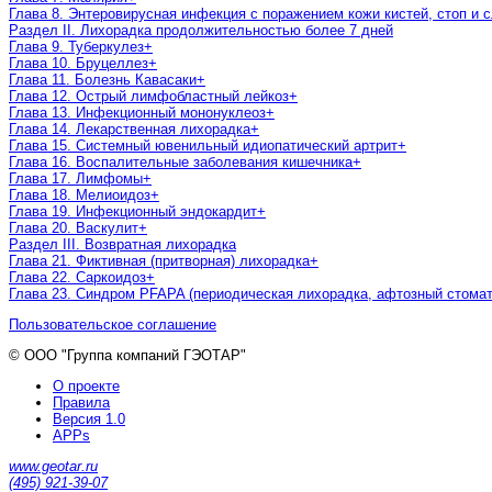
Глава 8. Энтеровирусная инфекция с поражением кожи кистей, стоп и 
Раздел II. Лихорадка продолжительностью более 7 дней
Глава 9. Туберкулез
+
Глава 10. Бруцеллез
+
Глава 11. Болезнь Кавасаки
+
Глава 12. Острый лимфобластный лейкоз
+
Глава 13. Инфекционный мононуклеоз
+
Глава 14. Лекарственная лихорадка
+
Глава 15. Системный ювенильный идиопатический артрит
+
Глава 16. Воспалительные заболевания кишечника
+
Глава 17. Лимфомы
+
Глава 18. Мелиоидоз
+
Глава 19. Инфекционный эндокардит
+
Глава 20. Васкулит
+
Раздел III. Возвратная лихорадка
Глава 21. Фиктивная (притворная) лихорадка
+
Глава 22. Саркоидоз
+
Глава 23. Синдром PFAPA (периодическая лихорадка, афтозный стомат
Пользовательское соглашение
© ООО "Группа компаний ГЭОТАР"
О проекте
Правила
Версия 1.0
APPs
www.geotar.ru
(495) 921-39-07