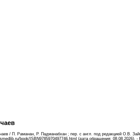
учаев
аев / П. Раманан, Р. Падманабхан ; пер. с англ. под редакцией О.В. З
.rosmedlib.ru/book/ISBN9785970497746.html (дата обращения: 08.08.2026).