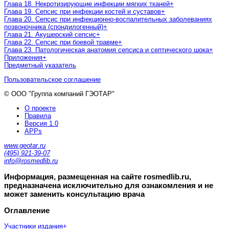
Глава 18. Некротизирующие инфекции мягких тканей
+
Глава 19. Сепсис при инфекции костей и суставов
+
Глава 20. Сепсис при инфекционно-воспалительных заболеваниях
позвоночника (спондилогенный)
+
Глава 21. Акушерский сепсис
+
Глава 22. Сепсис при боевой травме
+
Глава 23. Патологическая анатомия сепсиса и септического шока
+
Приложения
+
Предметный указатель
Пользовательское соглашение
© ООО "Группа компаний ГЭОТАР"
О проекте
Правила
Версия 1.0
APPs
www.geotar.ru
(495) 921-39-07
info@rosmedlib.ru
Информация, размещенная на сайте rosmedlib.ru,
предназначена исключительно для ознакомления и не
может заменить консультацию врача
Оглавление
Участники издания
+