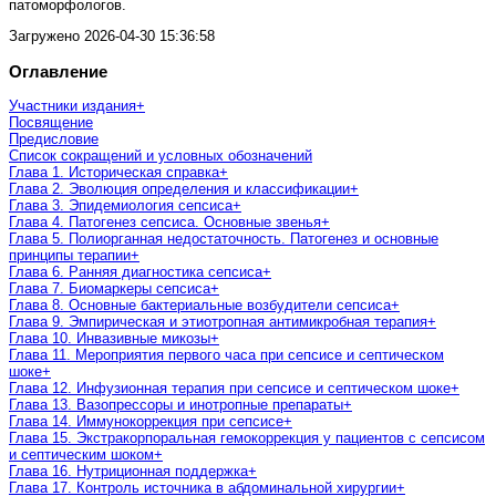
патоморфологов.
Загружено
2026-04-30 15:36:58
Оглавление
Участники издания
+
Посвящение
Предисловие
Список сокращений и условных обозначений
Глава 1. Историческая справка
+
Глава 2. Эволюция определения и классификации
+
Глава 3. Эпидемиология сепсиса
+
Глава 4. Патогенез сепсиса. Основные звенья
+
Глава 5. Полиорганная недостаточность. Патогенез и основные
принципы терапии
+
Глава 6. Ранняя диагностика сепсиса
+
Глава 7. Биомаркеры сепсиса
+
Глава 8. Основные бактериальные возбудители сепсиса
+
Глава 9. Эмпирическая и этиотропная антимикробная терапия
+
Глава 10. Инвазивные микозы
+
Глава 11. Мероприятия первого часа при сепсисе и септическом
шоке
+
Глава 12. Инфузионная терапия при сепсисе и септическом шоке
+
Глава 13. Вазопрессоры и инотропные препараты
+
Глава 14. Иммунокоррекция при сепсисе
+
Глава 15. Экстракорпоральная гемокоррекция у пациентов с сепсисом
и септическим шоком
+
Глава 16. Нутриционная поддержка
+
Глава 17. Контроль источника в абдоминальной хирургии
+