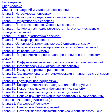
Посвящение
Предисловие
Список сокращений и условных обозначений
Глава 1. Историческая справка
+
Глава 2. Эволюция определения и классификации
+
Глава 3. Эпидемиология сепсиса
+
Глава 4. Патогенез сепсиса. Основные звенья
+
Глава 5. Полиорганная недостаточность. Патогенез и основные
принципы терапии
+
Глава 6. Ранняя диагностика сепсиса
+
Глава 7. Биомаркеры сепсиса
+
Глава 8. Основные бактериальные возбудители сепсиса
+
Глава 9. Эмпирическая и этиотропная антимикробная терапия
+
Глава 10. Инвазивные микозы
+
Глава 11. Мероприятия первого часа при сепсисе и септическом
шоке
+
Глава 12. Инфузионная терапия при сепсисе и септическом шоке
+
Глава 13. Вазопрессоры и инотропные препараты
+
Глава 14. Иммунокоррекция при сепсисе
+
Глава 15. Экстракорпоральная гемокоррекция у пациентов с сепсисом
и септическим шоком
+
Глава 16. Нутриционная поддержка
+
Глава 17. Контроль источника в абдоминальной хирургии
+
Глава 18. Некротизирующие инфекции мягких тканей
+
Глава 19. Сепсис при инфекции костей и суставов
+
Глава 20. Сепсис при инфекционно-воспалительных заболеваниях
позвоночника (спондилогенный)
+
Глава 21. Акушерский сепсис
+
Глава 22. Сепсис при боевой травме
+
Глава 23. Патологическая анатомия сепсиса и септического шока
+