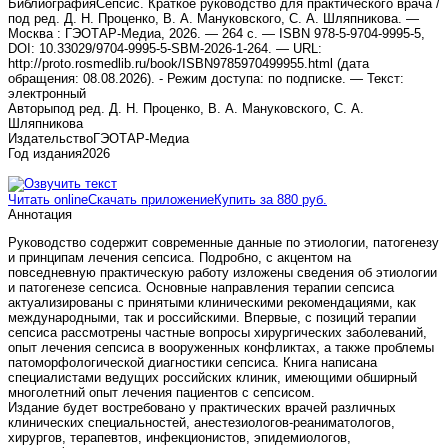
Библиография
Сепсис. Краткое руководство для практического врача /
под ред. Д. Н. Проценко, В. А. Мануковского, С. А. Шляпникова. —
Москва : ГЭОТАР-Медиа, 2026. — 264 с. — ISBN 978-5-9704-9995-5,
DOI: 10.33029/9704-9995-5-SBM-2026-1-264. — URL:
http://proto.rosmedlib.ru/book/ISBN9785970499955.html (дата
обращения: 08.08.2026). - Режим доступа: по подписке. — Текст:
электронный
Авторы
под ред. Д. Н. Проценко, В. А. Мануковского, С. А.
Шляпникова
Издательство
ГЭОТАР-Медиа
Год издания
2026
Читать online
Скачать приложение
Купить за 880 руб.
Аннотация
Руководство содержит современные данные по этиологии, патогенезу
и принципам лечения сепсиса. Подробно, с акцентом на
повседневную практическую работу изложены сведения об этиологии
и патогенезе сепсиса. Основные направления терапии сепсиса
актуализированы с принятыми клиническими рекомендациями, как
международными, так и российскими. Впервые, с позиций терапии
сепсиса рассмотрены частные вопросы хирургических заболеваний,
опыт лечения сепсиса в вооруженных конфликтах, а также проблемы
патоморфологической диагностики сепсиса. Книга написана
специалистами ведущих российских клиник, имеющими обширный
многолетний опыт лечения пациентов с сепсисом.
Издание будет востребовано у практических врачей различных
клинических специальностей, анестезиологов-реаниматологов,
хирургов, терапевтов, инфекционистов, эпидемиологов,