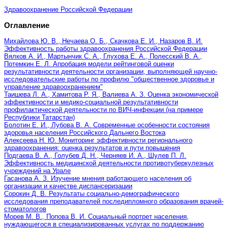
Здравоохранение Российской Федерации
Оглавление
Михайлова Ю. В., Нечаева О. Б., Скачкова Е. И., Назаров В. И.
Эффективность работы здравоохранения Российской Федерации
Вялков А. И., Мартынчик С. А., Глухова Е. А., Полесский В. А.,
Потемкин Е. Л. Апробация модели рейтинговой оценки
результативности деятельности организации, выполняющей научно-
исследовательские работы по профилю "общественное здоровье и
управление здравоохранением"
Таишева Л. А., Хамитова Р. Я., Валиева А. З. Оценка экономической
эффективности и медико-социальной результативности
профилактической деятельности по ВИЧ-инфекции (на примере
Республики Татарстан)
Болотин Е. И., Лубова В. А. Современные особенности состояния
здоровья населения Российского Дальнего Востока
Алексеева Н. Ю. Мониторинг эффективности регионального
здравоохранения: оценка результатов и пути повышения
Подгаева В. А., Голубев Д. Н., Черняев И. А., Шулев П. Л.
Эффективность медицинской деятельности противотуберкулезных
учреждений на Урале
Гасанова А. З. Изучение мнения работающего населения об
организации и качестве диспансеризации
Сорокин Д. В. Результаты социально-демографического
исследования преподавателей последипломного образования врачей-
стоматологов
Морев М. В., Попова В. И. Социальный портрет населения,
нуждающегося в специализированных услугах по поддержанию