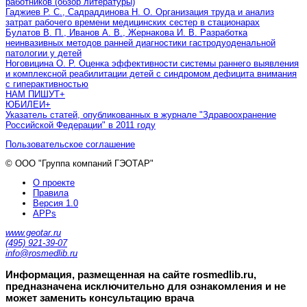
работников (обзор литературы)
Гаджиев Р. С., Садраддинова Н. О. Организация труда и анализ
затрат рабочего времени медицинских сестер в стационарах
Булатов В. П., Иванов А. В., Жернакова И. В. Разработка
неинвазивных методов ранней диагностики гастродуоденальной
патологии у детей
Ноговицина О. Р. Оценка эффективности системы раннего выявления
и комплексной реабилитации детей с синдромом дефицита внимания
с гиперактивностью
НАМ ПИШУТ
+
ЮБИЛЕИ
+
Указатель статей, опубликованных в журнале "Здравоохранение
Российской Федерации" в 2011 году
Пользовательское соглашение
© ООО "Группа компаний ГЭОТАР"
О проекте
Правила
Версия 1.0
APPs
www.geotar.ru
(495) 921-39-07
info@rosmedlib.ru
Информация, размещенная на сайте rosmedlib.ru,
предназначена исключительно для ознакомления и не
может заменить консультацию врача