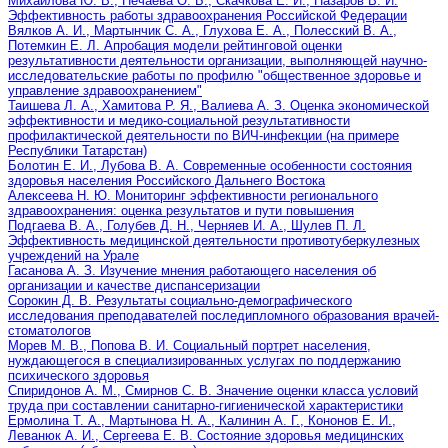
Михайлова Ю. В., Нечаева О. Б., Скачкова Е. И., Назаров В. И.
Эффективность работы здравоохранения Российской Федерации
Вялков А. И., Мартынчик С. А., Глухова Е. А., Полесский В. А.,
Потемкин Е. Л. Апробация модели рейтинговой оценки
результативности деятельности организации, выполняющей научно-
исследовательские работы по профилю "общественное здоровье и
управление здравоохранением"
Таишева Л. А., Хамитова Р. Я., Валиева А. З. Оценка экономической
эффективности и медико-социальной результативности
профилактической деятельности по ВИЧ-инфекции (на примере
Республики Татарстан)
Болотин Е. И., Лубова В. А. Современные особенности состояния
здоровья населения Российского Дальнего Востока
Алексеева Н. Ю. Мониторинг эффективности регионального
здравоохранения: оценка результатов и пути повышения
Подгаева В. А., Голубев Д. Н., Черняев И. А., Шулев П. Л.
Эффективность медицинской деятельности противотуберкулезных
учреждений на Урале
Гасанова А. З. Изучение мнения работающего населения об
организации и качестве диспансеризации
Сорокин Д. В. Результаты социально-демографического
исследования преподавателей последипломного образования врачей-
стоматологов
Морев М. В., Попова В. И. Социальный портрет населения,
нуждающегося в специализированных услугах по поддержанию
психического здоровья
Спиридонов А. М., Смирнов С. В. Значение оценки класса условий
труда при составлении санитарно-гигиенической характеристики
Ермолина Т. А., Мартынова Н. А., Калинин А. Г., Кононов Е. И.,
Леванюк А. И., Сергеева Е. В. Состояние здоровья медицинских