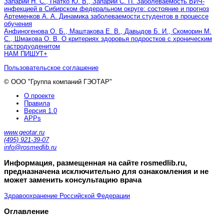
Запарий Н. С., Гнатко Ю. В., Запарий С. П. Заболеваемость ВИЧ-
инфекцией в Сибирском федеральном округе: состояние и прогноз
Артеменков А. А. Динамика заболеваемости студентов в процессе
обучения
Анфиногенова О. Б., Маштакова Е. В., Давыдов Б. И., Скоморин М.
С., Шмакова О. В. О критериях здоровья подростков с хроническим
гастродуоденитом
НАМ ПИШУТ
+
Пользовательское соглашение
© ООО "Группа компаний ГЭОТАР"
О проекте
Правила
Версия 1.0
APPs
www.geotar.ru
(495) 921-39-07
info@rosmedlib.ru
Информация, размещенная на сайте rosmedlib.ru,
предназначена исключительно для ознакомления и не
может заменить консультацию врача
Здравоохранение Российской Федерации
Оглавление