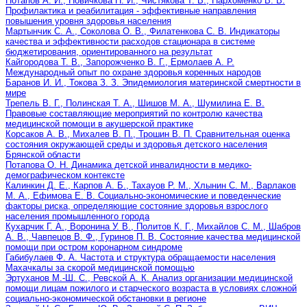
Потапов А. И., Новичкова Н. И., Чистякова Т. В., Пархоменко В. В.
Профилактика и реабилитация - эффективные направления
повышения уровня здоровья населения
Мартынчик С. А., Соколова О. В., Филатенкова С. В. Индикаторы
качества и эффективности расходов стационара в системе
бюджетирования, ориентированного на результат
Кайгородова Т. В., Запорожченко В. Г., Ермолаев А. Р.
Международный опыт по охране здоровья коренных народов
Баранов И. И., Токова З. З. Эпидемиология материнской смертности в
мире
Трепель В. Г., Полинская Т. А., Шишов М. А., Шумилина Е. В.
Правовые составляющие мероприятий по контролю качества
медицинской помощи в акушерской практике
Корсаков А. В., Михалев В. П., Трошин В. П. Сравнительная оценка
состояния окружающей среды и здоровья детского населения
Брянской области
Потапова О. Н. Динамика детской инвалидности в медико-
демографическом контексте
Калинкин Д. Е., Карпов А. Б., Тахауов Р. М., Хлынин С. М., Варлаков
М. А., Ефимова Е. В. Социально-экономические и поведенческие
факторы риска, определяющие состояние здоровья взрослого
населения промышленного города
Кухарчик Г. А., Воронина У. В., Политов К. Г., Михайлов С. М., Шабров
А. В., Чавпецов В. Ф., Гуринов П. В. Состояние качества медицинской
помощи при остром коронарном синдроме
Габибулаев Ф. А. Частота и структура обращаемости населения
Махачкалы за скорой медицинской помощью
Эртуханов М.-Ш. С., Ревской А. К. Анализ организации медицинской
помощи лицам пожилого и старческого возраста в условиях сложной
социально-экономической обстановки в регионе