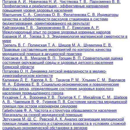
Потапов А. И., Новичкова Н. И., Чистякова Т. В., Пархоменко В. В.
Профилактика и реабилитация - эффективные направления
повышения уровня здоровья населения
Мартынчик С. А., Соколова О. В., Филатенкова С. В. Индикаторы
качества и эффективности расходов стационара в системе
бюджетирования, ориентированного на результат
Кайгородова Т. В., Запорожченко В. Г., Ермолаев А. Р.
Международный опыт по охране здоровья коренных народов
Баранов И. И., Токова З. З. Эпидемиология материнской смертности в
мире
Трепель В. Г., Полинская Т. А., Шишов М. А., Шумилина Е. В.
Правовые составляющие мероприятий по контролю качества
медицинской помощи в акушерской практике
Корсаков А. В., Михалев В. П., Трошин В. П. Сравнительная оценка
состояния окружающей среды и здоровья детского населения
Брянской области
Потапова О. Н. Динамика детской инвалидности в медико-
демографическом контексте
Калинкин Д. Е., Карпов А. Б., Тахауов Р. М., Хлынин С. М., Варлаков
М. А., Ефимова Е. В. Социально-экономические и поведенческие
факторы риска, определяющие состояние здоровья взрослого
населения промышленного города
Кухарчик Г. А., Воронина У. В., Политов К. Г., Михайлов С. М., Шабров
А. В., Чавпецов В. Ф., Гуринов П. В. Состояние качества медицинской
помощи при остром коронарном синдроме
Габибулаев Ф. А. Частота и структура обращаемости населения
Махачкалы за скорой медицинской помощью
Эртуханов М.-Ш. С., Ревской А. К. Анализ организации медицинской
помощи лицам пожилого и старческого возраста в условиях сложной
социально-экономической обстановки в регионе