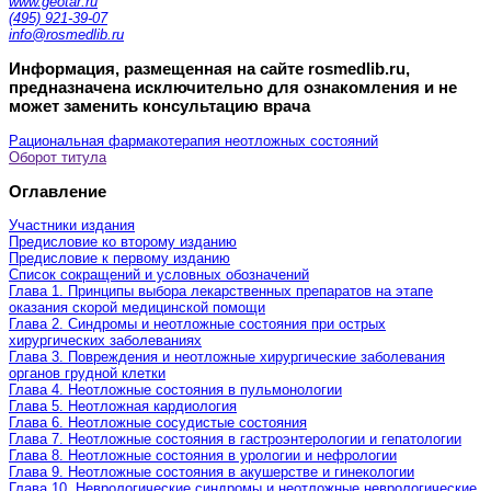
www.geotar.ru
(495) 921-39-07
info@rosmedlib.ru
Информация, размещенная на сайте rosmedlib.ru,
предназначена исключительно для ознакомления и не
может заменить консультацию врача
Рациональная фармакотерапия неотложных состояний
Оборот титула
Оглавление
Участники издания
Предисловие ко второму изданию
Предисловие к первому изданию
Список сокращений и условных обозначений
Глава 1. Принципы выбора лекарственных препаратов на этапе
оказания скорой медицинской помощи
Глава 2. Синдромы и неотложные состояния при острых
хирургических заболеваниях
Глава 3. Повреждения и неотложные хирургические заболевания
органов грудной клетки
Глава 4. Неотложные состояния в пульмонологии
Глава 5. Неотложная кардиология
Глава 6. Неотложные сосудистые состояния
Глава 7. Неотложные состояния в гастроэнтерологии и гепатологии
Глава 8. Неотложные состояния в урологии и нефрологии
Глава 9. Неотложные состояния в акушерстве и гинекологии
Глава 10. Неврологические синдромы и неотложные неврологические