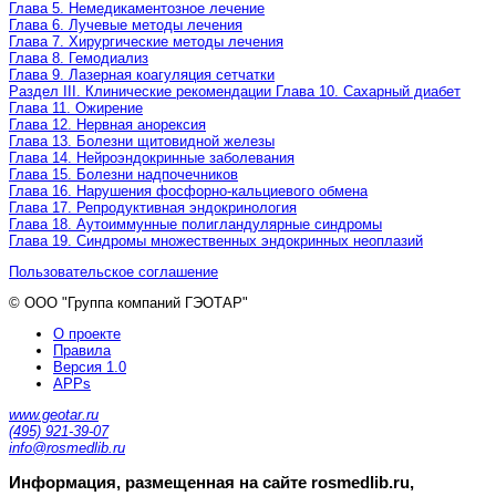
Глава 5. Немедикаментозное лечение
Глава 6. Лучевые методы лечения
Глава 7. Хирургические методы лечения
Глава 8. Гемодиализ
Глава 9. Лазерная коагуляция сетчатки
Раздел III. Клинические рекомендации Глава 10. Сахарный диабет
Глава 11. Ожирение
Глава 12. Нервная анорексия
Глава 13. Болезни щитовидной железы
Глава 14. Нейроэндокринные заболевания
Глава 15. Болезни надпочечников
Глава 16. Нарушения фосфорно-кальциевого обмена
Глава 17. Репродуктивная эндокринология
Глава 18. Аутоиммунные полигландулярные синдромы
Глава 19. Синдромы множественных эндокринных неоплазий
Пользовательское соглашение
© ООО "Группа компаний ГЭОТАР"
О проекте
Правила
Версия 1.0
APPs
www.geotar.ru
(495) 921-39-07
info@rosmedlib.ru
Информация, размещенная на сайте rosmedlib.ru,