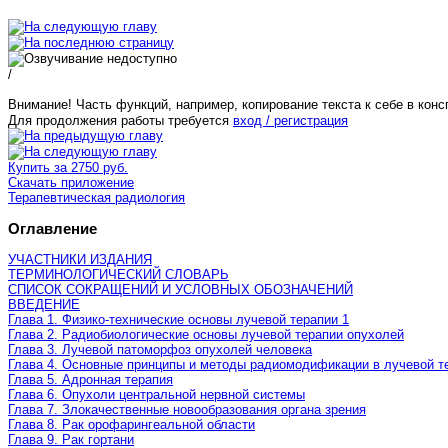
/
Внимание! Часть функций, например, копирование текста к себе в конс
Для продолжения работы требуется
вход / регистрация
Купить за 2750 руб.
Скачать приложение
Терапевтическая радиология
Оглавление
УЧАСТНИКИ ИЗДАНИЯ
ТЕРМИНОЛОГИЧЕСКИЙ СЛОВАРЬ
СПИСОК СОКРАЩЕНИЙ И УСЛОВНЫХ ОБОЗНАЧЕНИЙ
ВВЕДЕНИЕ
Глава 1. Физико-технические основы лучевой терапии 1
Глава 2. Радиобиологические основы лучевой терапии опухолей
Глава 3. Лучевой патоморфоз опухолей человека
Глава 4. Основные принципы и методы радиомодификации в лучевой т
Глава 5. Адронная терапия
Глава 6. Опухоли центральной нервной системы
Глава 7. Злокачественные новообразования органа зрения
Глава 8. Рак орофарингеальной области
Глава 9. Рак гортани