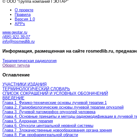
© ООО "Группа компаний ГЭОТАР"
О проекте
Правила
Версия 1.0
APPs
www.geotar.ru
(495) 921-39-07
info@rosmedlib.ru
Информация, размещенная на сайте rosmedlib.ru, предназ
Терапевтическая радиология
Оборот титула
Оглавление
УЧАСТНИКИ ИЗДАНИЯ
ТЕРМИНОЛОГИЧЕСКИЙ СЛОВАРЬ
СПИСОК СОКРАЩЕНИЙ И УСЛОВНЫХ ОБОЗНАЧЕНИЙ
ВВЕДЕНИЕ
Глава 1. Физико-технические основы лучевой терапии 1
Глава 2. Радиобиологические основы лучевой терапии опухолей
Глава 3. Лучевой патоморфоз опухолей человека
Глава 4. Основные принципы и методы радиомодификации в лучевой т
Глава 5. Адронная терапия
Глава 6. Опухоли центральной нервной системы
Глава 7. Злокачественные новообразования органа зрения
Глава 8. Рак орофарингеальной области