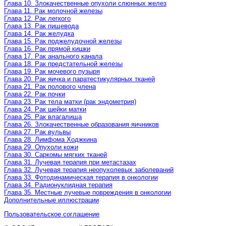
Глава 10. Злокачественные опухоли слюнных желез
Глава 11. Рак молочной железы
Глава 12. Рак легкого
Глава 13. Рак пищевода
Глава 14. Рак желудка
Глава 15. Рак поджелудочной железы
Глава 16. Рак прямой кишки
Глава 17. Рак анального канала
Глава 18. Рак предстательной железы
Глава 19. Рак мочевого пузыря
Глава 20. Рак яичка и паратестикулярных тканей
Глава 21. Рак полового члена
Глава 22. Рак почки
Глава 23. Рак тела матки (рак эндометрия)
Глава 24. Рак шейки матки
Глава 25. Рак влагалища
Глава 26. Злокачественные образования яичников
Глава 27. Рак вульвы
Глава 28. Лимфома Ходжкина
Глава 29. Опухоли кожи
Глава 30. Саркомы мягких тканей
Глава 31. Лучевая терапия при метастазах
Глава 32. Лучевая терапия неопухолевых заболеваний
Глава 33. Фотодинамическая терапия в онкологии
Глава 34. Радионуклидная терапия
Глава 35. Местные лучевые повреждения в онкологии
Дополнительные иллюстрации
Пользовательское соглашение