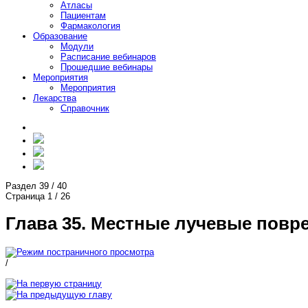
Атласы
Пациентам
Фармакология
Образование
Модули
Расписание вебинаров
Прошедшие вебинары
Мероприятия
Мероприятия
Лекарства
Справочник
Раздел
39
/
40
Страница
1
/
26
Глава 35. Местные лучевые повр
/