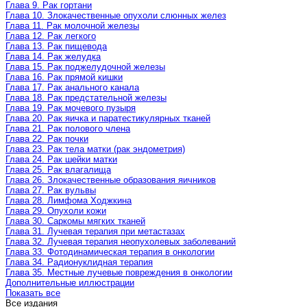
Глава 9. Рак гортани
Глава 10. Злокачественные опухоли слюнных желез
Глава 11. Рак молочной железы
Глава 12. Рак легкого
Глава 13. Рак пищевода
Глава 14. Рак желудка
Глава 15. Рак поджелудочной железы
Глава 16. Рак прямой кишки
Глава 17. Рак анального канала
Глава 18. Рак предстательной железы
Глава 19. Рак мочевого пузыря
Глава 20. Рак яичка и паратестикулярных тканей
Глава 21. Рак полового члена
Глава 22. Рак почки
Глава 23. Рак тела матки (рак эндометрия)
Глава 24. Рак шейки матки
Глава 25. Рак влагалища
Глава 26. Злокачественные образования яичников
Глава 27. Рак вульвы
Глава 28. Лимфома Ходжкина
Глава 29. Опухоли кожи
Глава 30. Саркомы мягких тканей
Глава 31. Лучевая терапия при метастазах
Глава 32. Лучевая терапия неопухолевых заболеваний
Глава 33. Фотодинамическая терапия в онкологии
Глава 34. Радионуклидная терапия
Глава 35. Местные лучевые повреждения в онкологии
Дополнительные иллюстрации
Показать все
Все издания