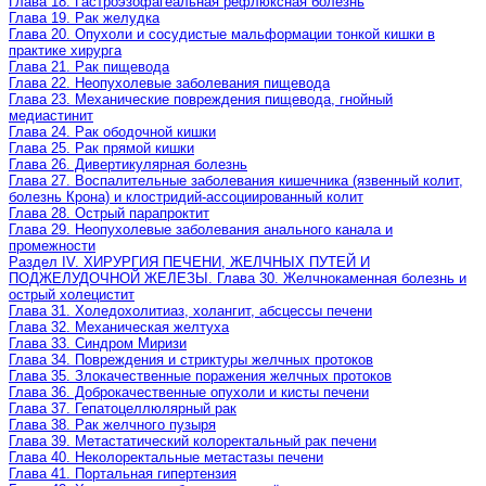
Глава 18. Гастроэзофагеальная рефлюксная болезнь
Глава 19. Рак желудка
Глава 20. Опухоли и сосудистые мальформации тонкой кишки в
практике хирурга
Глава 21. Рак пищевода
Глава 22. Неопухолевые заболевания пищевода
Глава 23. Механические повреждения пищевода, гнойный
медиастинит
Глава 24. Рак ободочной кишки
Глава 25. Рак прямой кишки
Глава 26. Дивертикулярная болезнь
Глава 27. Воспалительные заболевания кишечника (язвенный колит,
болезнь Крона) и клостридий-ассоциированный колит
Глава 28. Острый парапроктит
Глава 29. Неопухолевые заболевания анального канала и
промежности
Раздел IV. ХИРУРГИЯ ПЕЧЕНИ, ЖЕЛЧНЫХ ПУТЕЙ И
ПОДЖЕЛУДОЧНОЙ ЖЕЛЕЗЫ. Глава 30. Желчнокаменная болезнь и
острый холецистит
Глава 31. Холедохолитиаз, холангит, абсцессы печени
Глава 32. Механическая желтуха
Глава 33. Синдром Миризи
Глава 34. Повреждения и стриктуры желчных протоков
Глава 35. Злокачественные поражения желчных протоков
Глава 36. Доброкачественные опухоли и кисты печени
Глава 37. Гепатоцеллюлярный рак
Глава 38. Рак желчного пузыря
Глава 39. Метастатический колоректальный рак печени
Глава 40. Неколоректальные метастазы печени
Глава 41. Портальная гипертензия