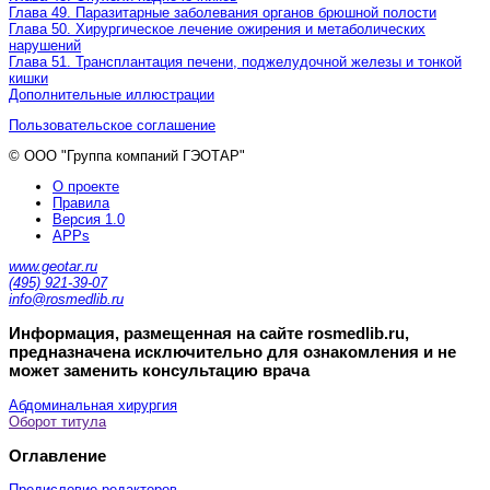
Глава 49. Паразитарные заболевания органов брюшной полости
Глава 50. Хирургическое лечение ожирения и метаболических
нарушений
Глава 51. Трансплантация печени, поджелудочной железы и тонкой
кишки
Дополнительные иллюстрации
Пользовательское соглашение
© ООО "Группа компаний ГЭОТАР"
О проекте
Правила
Версия 1.0
APPs
www.geotar.ru
(495) 921-39-07
info@rosmedlib.ru
Информация, размещенная на сайте rosmedlib.ru,
предназначена исключительно для ознакомления и не
может заменить консультацию врача
Абдоминальная хирургия
Оборот титула
Оглавление
Предисловие редакторов