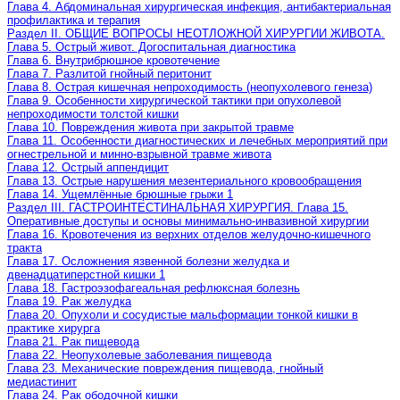
Глава 4. Абдоминальная хирургическая инфекция, антибактериальная
профилактика и терапия
Раздел II. ОБЩИЕ ВОПРОСЫ НЕОТЛОЖНОЙ ХИРУРГИИ ЖИВОТА.
Глава 5. Острый живот. Догоспитальная диагностика
Глава 6. Внутрибрюшное кровотечение
Глава 7. Разлитой гнойный перитонит
Глава 8. Острая кишечная непроходимость (неопухолевого генеза)
Глава 9. Особенности хирургической тактики при опухолевой
непроходимости толстой кишки
Глава 10. Повреждения живота при закрытой травме
Глава 11. Особенности диагностических и лечебных мероприятий при
огнестрельной и минно-взрывной травме живота
Глава 12. Острый аппендицит
Глава 13. Острые нарушения мезентериального кровообращения
Глава 14. Ущемлённые брюшные грыжи 1
Раздел III. ГАСТРОИНТЕСТИНАЛЬНАЯ ХИРУРГИЯ. Глава 15.
Оперативные доступы и основы минимально-инвазивной хирургии
Глава 16. Кровотечения из верхних отделов желудочно-кишечного
тракта
Глава 17. Осложнения язвенной болезни желудка и
двенадцатиперстной кишки 1
Глава 18. Гастроэзофагеальная рефлюксная болезнь
Глава 19. Рак желудка
Глава 20. Опухоли и сосудистые мальформации тонкой кишки в
практике хирурга
Глава 21. Рак пищевода
Глава 22. Неопухолевые заболевания пищевода
Глава 23. Механические повреждения пищевода, гнойный
медиастинит
Глава 24. Рак ободочной кишки