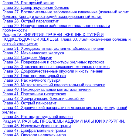
Глава 25. Рак прямой кишки
Глава 26. Дивертикулярная болезнь
Глава 27. Воспалительные заболевания кишечника (язвенный колит,
болезнь Крона) и клостридий-ассоциированный колит
Глава 28. Острый парапроктит
Глава 29. Неопухолевые заболевания анального канала и
промежности
Раздел IV. ХИРУРГИЯ ПЕЧЕНИ, ЖЕЛЧНЫХ ПУТЕЙ И
ПОДЖЕЛУДОЧНОЙ ЖЕЛЕЗЫ. Глава 30. Желчнокаменная болезнь и
острый холецистит
Глава 31. Холедохолитиаз, холангит, абсцессы печени
Глава 32. Механическая желтуха
Глава 33. Синдром Миризи
Глава 34. Повреждения и стриктуры желчных протоков
Глава 35. Злокачественные поражения желчных протоков
Глава 36. Доброкачественные опухоли и кисты печени
Глава 37. Гепатоцеллюлярный рак
Глава 38. Рак желчного пузыря
Глава 39. Метастатический колоректальный рак печени
Глава 40. Неколоректальные метастазы печени
Глава 41. Портальная гипертензия
Глава 42. Хирургические болезни селезёнки
Глава 43. Острый панкреатит
Глава 44. Хронический панкреатит и ложные кисты поджелудочной
железы
Глава 45. Рак поджелудочной железы
Раздел V. РАЗНЫЕ ПРОБЛЕМЫ АБДОМИНАЛЬНОЙ ХИРУРГИИ.
Глава 46. Наружные брюшные грыжи
Глава 47. Диафрагмальные грыжи
Глава 48. Опухоли надпочечников