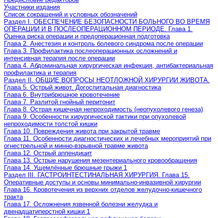
Участники издания
Список сокращений и условных обозначений
Раздел I. ОБЕСПЕЧЕНИЕ БЕЗОПАСНОСТИ БОЛЬНОГО ВО ВРЕМЯ
ОПЕРАЦИИ И В ПОСЛЕОПЕРАЦИОННОМ ПЕРИОДЕ. Глава 1.
Оценка риска операции и предоперационная подготовка
Глава 2. Анестезия и контроль болевого синдрома после операции
Глава 3. Профилактика послеоперационных осложнений и
интенсивная терапия после операции
Глава 4. Абдоминальная хирургическая инфекция, антибактериальная
профилактика и терапия
Раздел II. ОБЩИЕ ВОПРОСЫ НЕОТЛОЖНОЙ ХИРУРГИИ ЖИВОТА.
Глава 5. Острый живот. Догоспитальная диагностика
Глава 6. Внутрибрюшное кровотечение
Глава 7. Разлитой гнойный перитонит
Глава 8. Острая кишечная непроходимость (неопухолевого генеза)
Глава 9. Особенности хирургической тактики при опухолевой
непроходимости толстой кишки
Глава 10. Повреждения живота при закрытой травме
Глава 11. Особенности диагностических и лечебных мероприятий при
огнестрельной и минно-взрывной травме живота
Глава 12. Острый аппендицит
Глава 13. Острые нарушения мезентериального кровообращения
Глава 14. Ущемлённые брюшные грыжи 1
Раздел III. ГАСТРОИНТЕСТИНАЛЬНАЯ ХИРУРГИЯ. Глава 15.
Оперативные доступы и основы минимально-инвазивной хирургии
Глава 16. Кровотечения из верхних отделов желудочно-кишечного
тракта
Глава 17. Осложнения язвенной болезни желудка и
двенадцатиперстной кишки 1