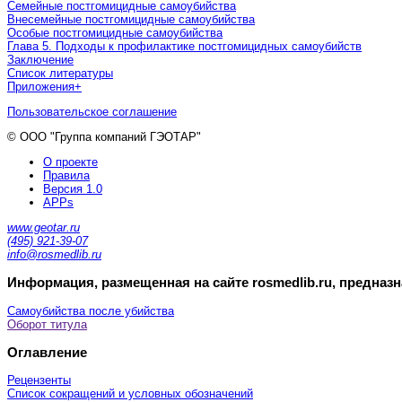
Семейные постгомицидные самоубийства
Внесемейные постгомицидные самоубийства
Особые постгомицидные самоубийства
Глава 5. Подходы к профилактике постгомицидных самоубийств
Заключение
Список литературы
Приложения
+
Пользовательское соглашение
© ООО "Группа компаний ГЭОТАР"
О проекте
Правила
Версия 1.0
APPs
www.geotar.ru
(495) 921-39-07
info@rosmedlib.ru
Информация, размещенная на сайте rosmedlib.ru, предназ
Самоубийства после убийства
Оборот титула
Оглавление
Рецензенты
Список сокращений и условных обозначений