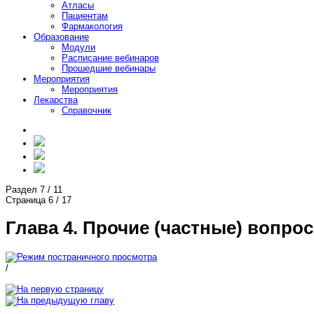
Атласы
Пациентам
Фармакология
Образование
Модули
Расписание вебинаров
Прошедшие вебинары
Мероприятия
Мероприятия
Лекарства
Справочник
Раздел
7
/
11
Страница
6
/
17
Глава 4. Прочие (частные) вопр
/