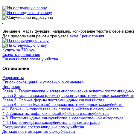
/
Внимание! Часть функций, например, копирование текста к себе в конс
Для продолжения работы требуется
вход / регистрация
Купить за 770 руб.
Скачать приложение
Самоубийства после убийства
Оглавление
Рецензенты
Список сокращений и условных обозначений
Введение
Глава 1. Теоретические и эпидемиологические аспекты постгомицидны
Глава 2. Классические формы (варианты) постгомицидных самоубийст
Глава 3. Особые формы постгомицидных самоубийств
+
Глава 4. Прочие (частные) вопросы постгомицидных самоубийств
-
4.1. Взрывы бытового газа как способ убийства и самоубийства
4.2. Авиакатастрофа как способ убийства и самоубийства
4.3. Постгомицидные самоубийства в художественной литературе
4.4. Постгомицидные самоубийства в кинематографе
Супружеские постгомицидные самоубийства
Детские постгомицидные самоубийства