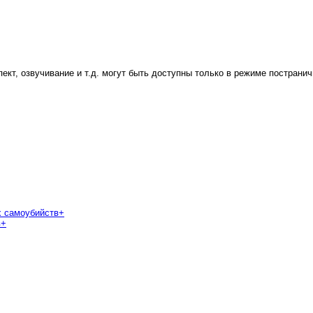
пект, озвучивание и т.д. могут быть доступны только в режиме постранич
х самоубийств
+
в
+