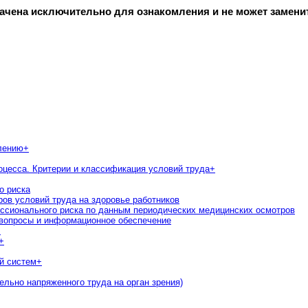
начена исключительно для ознакомления и не может замени
лению
+
роцесса. Критерии и классификация условий труда
+
о риска
ров условий труда на здоровье работников
фессионального риска по данным периодических медицинских осмотров
 вопросы и информационное обеспечение
+
+
й систем
+
ельно напряженного труда на орган зрения)