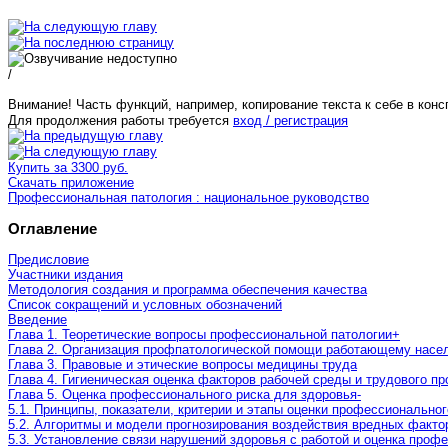
/
Внимание! Часть функций, например, копирование текста к себе в конс
Для продолжения работы требуется
вход / регистрация
Купить за 3300 руб.
Скачать приложение
Профессиональная патология : национальное руководство
Оглавление
Предисловие
Участники издания
Методология создания и программа обеспечения качества
Список сокращений и условных обозначений
Введение
Глава 1. Теоретические вопросы профессиональной патологии
+
Глава 2. Организация профпатологической помощи работающему насе
Глава 3. Правовые и этические вопросы медицины труда
Глава 4. Гигиеническая оценка факторов рабочей среды и трудового п
Глава 5. Оценка профессионального риска для здоровья
-
5.1. Принципы, показатели, критерии и этапы оценки профессиональног
5.2. Алгоритмы и модели прогнозирования воздействия вредных факто
5.3. Установление связи нарушений здоровья с работой и оценка про