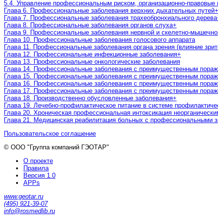
5.4. Управление профессиональным риском, организационно-правовые
Глава 6. Профессиональные заболевания верхних дыхательных путей
Глава 7. Профессиональные заболевания трахеобронхиального дерева
Глава 8. Профессиональные заболевания органов слуха
+
Глава 9. Профессиональные заболевания нервной и скелетно-мышечно
Глава 10. Профессиональные заболевания голосового аппарата
Глава 11. Профессиональные заболевания органа зрения (влияние зрит
Глава 12. Профессиональные инфекционные заболевания
+
Глава 13. Профессиональные онкологические заболевания
Глава 14. Профессиональные заболевания с преимущественным пора
Глава 15. Профессиональные заболевания с преимущественным пораж
Глава 16. Профессиональные заболевания с преимущественным пораж
Глава 17. Профессиональные заболевания с преимущественным пораж
Глава 18. Производственно обусловленные заболевания
+
Глава 19. Лечебно-профилактическое питание в системе профилактич
Глава 20. Хроническая профессиональная интоксикация неорганическ
Глава 21. Медицинская реабилитация больных с профессиональными 
Пользовательское соглашение
© ООО "Группа компаний ГЭОТАР"
О проекте
Правила
Версия 1.0
APPs
www.geotar.ru
(495) 921-39-07
info@rosmedlib.ru