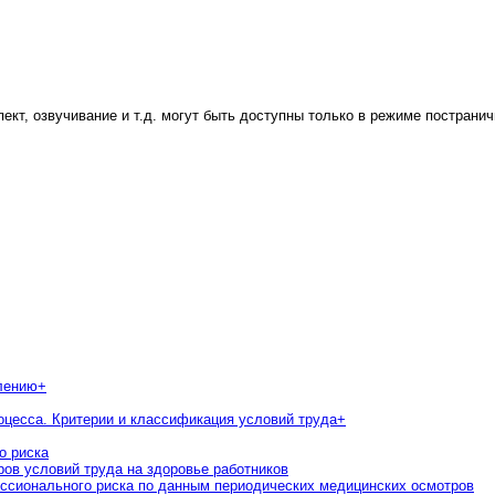
пект, озвучивание и т.д. могут быть доступны только в режиме постранич
лению
+
роцесса. Критерии и классификация условий труда
+
о риска
ров условий труда на здоровье работников
фессионального риска по данным периодических медицинских осмотров