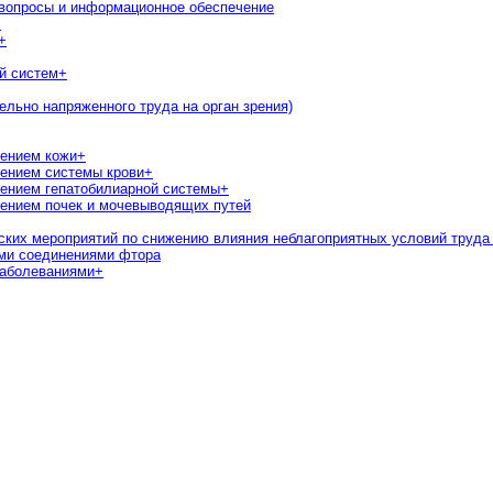
 вопросы и информационное обеспечение
+
+
й систем
+
ельно напряженного труда на орган зрения)
жением кожи
+
ением системы крови
+
ением гепатобилиарной системы
+
ением почек и мочевыводящих путей
еских мероприятий по снижению влияния неблагоприятных условий труда
ими соединениями фтора
заболеваниями
+