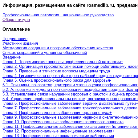
Информация, размещенная на сайте rosmedlib.ru, предназ
Профессиональная патология : национальное руководство
Оборот титула
Оглавление
Предисловие
Участники издания
Методология создания и программа обеспечения качества
Список сокращений и условных обозначений
Введение
Глава 1. Теоретические вопросы профессиональной патологии
+
Глава 2. Организация профпатологической помощи работающему насе
Глава 3. Правовые и этические вопросы медицины труда
Глава 4. Гигиеническая оценка факторов рабочей среды и трудового п
Глава 5. Оценка профессионального риска для здоровья
-
5.1. Принципы, показатели, критерии и этапы оценки профессиональног
5.2. Алгоритмы и модели прогнозирования воздействия вредных факто
5.3. Установление связи нарушений здоровья с работой и оценка про
5.4. Управление профессиональным риском, организационно-правовые
Глава 6. Профессиональные заболевания верхних дыхательных путей
Глава 7. Профессиональные заболевания трахеобронхиального дерева
Глава 8. Профессиональные заболевания органов слуха
+
Глава 9. Профессиональные заболевания нервной и скелетно-мышечно
Глава 10. Профессиональные заболевания голосового аппарата
Глава 11. Профессиональные заболевания органа зрения (влияние зрит
Глава 12. Профессиональные инфекционные заболевания
+
Глава 13. Профессиональные онкологические заболевания