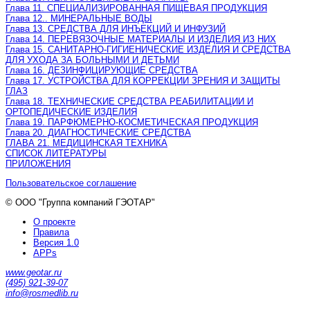
Глава 11. СПЕЦИАЛИЗИРОВАННАЯ ПИЩЕВАЯ ПРОДУКЦИЯ
Глава 12.. МИНЕРАЛЬНЫЕ ВОДЫ
Глава 13. СРЕДСТВА ДЛЯ ИНЪЕКЦИЙ И ИНФУЗИЙ
Глава 14. ПЕРЕВЯЗОЧНЫЕ МАТЕРИАЛЫ И ИЗДЕЛИЯ ИЗ НИХ
Глава 15. САНИТАРНО-ГИГИЕНИЧЕСКИЕ ИЗДЕЛИЯ И СРЕДСТВА
ДЛЯ УХОДА ЗА БОЛЬНЫМИ И ДЕТЬМИ
Глава 16. ДЕЗИНФИЦИРУЮЩИЕ СРЕДСТВА
Глава 17. УСТРОЙСТВА ДЛЯ КОРРЕКЦИИ ЗРЕНИЯ И ЗАЩИТЫ
ГЛАЗ
Глава 18. ТЕХНИЧЕСКИЕ СРЕДСТВА РЕАБИЛИТАЦИИ И
ОРТОПЕДИЧЕСКИЕ ИЗДЕЛИЯ
Глава 19. ПАРФЮМЕРНО-КОСМЕТИЧЕСКАЯ ПРОДУКЦИЯ
Глава 20. ДИАГНОСТИЧЕСКИЕ СРЕДСТВА
ГЛАВА 21. МЕДИЦИНСКАЯ ТЕХНИКА
СПИСОК ЛИТЕРАТУРЫ
ПРИЛОЖЕНИЯ
Пользовательское соглашение
© ООО "Группа компаний ГЭОТАР"
О проекте
Правила
Версия 1.0
APPs
www.geotar.ru
(495) 921-39-07
info@rosmedlib.ru