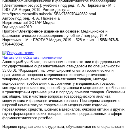
Библиография
Медицинское и фармацевтическое товароведение
[Электронный ресурс]: учебник / под ред. И. А. Наркевича - М. :
ГЭОТАР-Медиа, 2019. Режим доступа:
http://proto.rosmedlib.ru/book/ISBN9785970449332.html
Авторы
под ред. И. А. Наркевича
Издательство
ГЭОТАР-Медиа
Год издания
2019
Прототип
Электронное издание на основе
: Медицинское и
фармацевтическое товароведение : учебник / под ред. И. А.
Наркевича. - М. : ГЭОТАР-Медиа, 2019. - 528 с. : ил. -
ISBN 978-5-
9704-4933-2
.
Читать online
Скачать приложение
Аннотация
В учебнике, написанном в соответствии с федеральным
государственным образовательным стандартом по специальности
33.05.01 "Фармация", изложен широкий спектр теоретических и
практических вопросов медицинского и фармацевтического
товароведения, таких как систематизация товаров, методы
кодирования, требования к ассортименту медицинских товаров,
методы оценки качества, способы упаковки и маркировки, требования
к транспортным организациям и порядку приемки товаров. Освещены
как общие, так и частные вопросы товароведческого анализа
медицинских и фармацевтических товаров. Приведены сведения о
широкой номенклатуре современных медицинских изделий,
перевязочных средств, шовных материалов, очковой оптики и других
групп фармацевтических товаров, широко представленных в сфере
фармацевтического ретейла.
Издание предназначено студентам, обучающимся по специальности