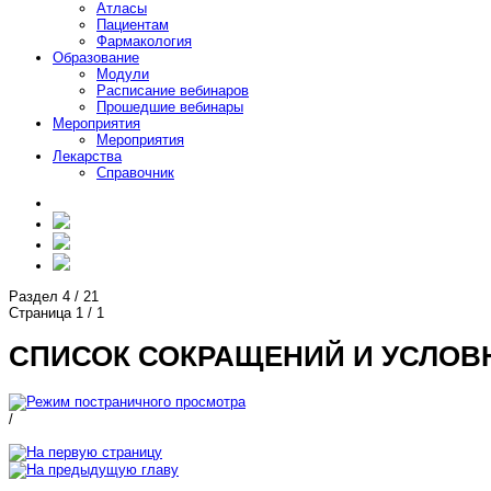
Атласы
Пациентам
Фармакология
Образование
Модули
Расписание вебинаров
Прошедшие вебинары
Мероприятия
Мероприятия
Лекарства
Справочник
Раздел
4
/
21
Страница
1
/
1
СПИСОК СОКРАЩЕНИЙ И УСЛОВ
/