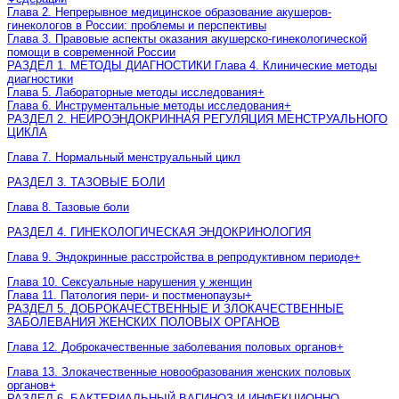
Глава 2. Непрерывное медицинское образование акушеров-
гинекологов в России: проблемы и перспективы
Глава 3. Правовые аспекты оказания акушерско-гинекологической
помощи в современной России
РАЗДЕЛ 1. МЕТОДЫ ДИАГНОСТИКИ Глава 4. Клинические методы
диагностики
Глава 5. Лабораторные методы исследования
+
Глава 6. Инструментальные методы исследования
+
РАЗДЕЛ 2. НЕИРОЭНДОКРИННАЯ РЕГУЛЯЦИЯ МЕНСТРУАЛЬНОГО
ЦИКЛА
Глава 7. Нормальный менструальный цикл
РАЗДЕЛ 3. ТАЗОВЫЕ БОЛИ
Глава 8. Тазовые боли
РАЗДЕЛ 4. ГИНЕКОЛОГИЧЕСКАЯ ЭНДОКРИНОЛОГИЯ
Глава 9. Эндокринные расстройства в репродуктивном периоде
+
Глава 10. Сексуальные нарушения у женщин
Глава 11. Патология пери- и постменопаузы
+
РАЗДЕЛ 5. ДОБРОКАЧЕСТВЕННЫЕ И ЗЛОКАЧЕСТВЕННЫЕ
ЗАБОЛЕВАНИЯ ЖЕНСКИХ ПОЛОВЫХ ОРГАНОВ
Глава 12. Доброкачественные заболевания половых органов
+
Глава 13. Злокачественные новообразования женских половых
органов
+
РАЗДЕЛ 6. БАКТЕРИАЛЬНЫЙ ВАГИНОЗ И ИНФЕКЦИОННО-