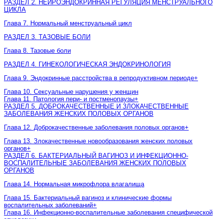
РАЗДЕЛ 2. НЕИРОЭНДОКРИННАЯ РЕГУЛЯЦИЯ МЕНСТРУАЛЬНОГО
ЦИКЛА
Глава 7. Нормальный менструальный цикл
РАЗДЕЛ 3. ТАЗОВЫЕ БОЛИ
Глава 8. Тазовые боли
РАЗДЕЛ 4. ГИНЕКОЛОГИЧЕСКАЯ ЭНДОКРИНОЛОГИЯ
Глава 9. Эндокринные расстройства в репродуктивном периоде
+
Глава 10. Сексуальные нарушения у женщин
Глава 11. Патология пери- и постменопаузы
+
РАЗДЕЛ 5. ДОБРОКАЧЕСТВЕННЫЕ И ЗЛОКАЧЕСТВЕННЫЕ
ЗАБОЛЕВАНИЯ ЖЕНСКИХ ПОЛОВЫХ ОРГАНОВ
Глава 12. Доброкачественные заболевания половых органов
+
Глава 13. Злокачественные новообразования женских половых
органов
+
РАЗДЕЛ 6. БАКТЕРИАЛЬНЫЙ ВАГИНОЗ И ИНФЕКЦИОННО-
ВОСПАЛИТЕЛЬНЫЕ ЗАБОЛЕВАНИЯ ЖЕНСКИХ ПОЛОВЫХ
ОРГАНОВ
Глава 14. Нормальная микрофлора влагалища
Глава 15. Бактериальный вагиноз и клинические формы
воспалительных заболеваний
+
Глава 16. Инфекционно-воспалительные заболевания специфической