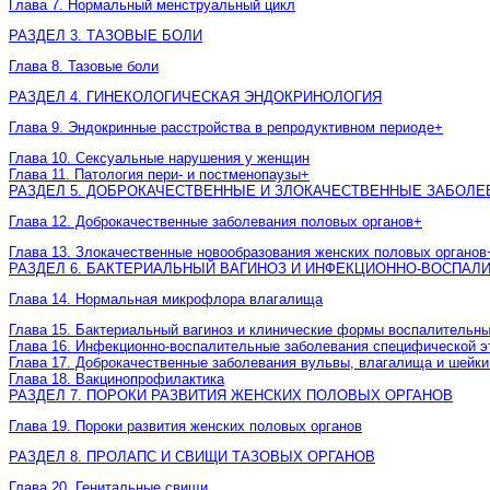
Глава 7. Нормальный менструальный цикл
РАЗДЕЛ 3. ТАЗОВЫЕ БОЛИ
Глава 8. Тазовые боли
РАЗДЕЛ 4. ГИНЕКОЛОГИЧЕСКАЯ ЭНДОКРИНОЛОГИЯ
Глава 9. Эндокринные расстройства в репродуктивном периоде
+
Глава 10. Сексуальные нарушения у женщин
Глава 11. Патология пери- и постменопаузы
+
РАЗДЕЛ 5. ДОБРОКАЧЕСТВЕННЫЕ И ЗЛОКАЧЕСТВЕННЫЕ ЗАБОЛ
Глава 12. Доброкачественные заболевания половых органов
+
Глава 13. Злокачественные новообразования женских половых органов
РАЗДЕЛ 6. БАКТЕРИАЛЬНЫЙ ВАГИНОЗ И ИНФЕКЦИОННО-ВОСПА
Глава 14. Нормальная микрофлора влагалища
Глава 15. Бактериальный вагиноз и клинические формы воспалительн
Глава 16. Инфекционно-воспалительные заболевания специфической э
Глава 17. Доброкачественные заболевания вульвы, влагалища и шейки
Глава 18. Вакцинопрофилактика
РАЗДЕЛ 7. ПОРОКИ РАЗВИТИЯ ЖЕНСКИХ ПОЛОВЫХ ОРГАНОВ
Глава 19. Пороки развития женских половых органов
РАЗДЕЛ 8. ПРОЛАПС И СВИЩИ ТАЗОВЫХ ОРГАНОВ
Глава 20. Генитальные свищи