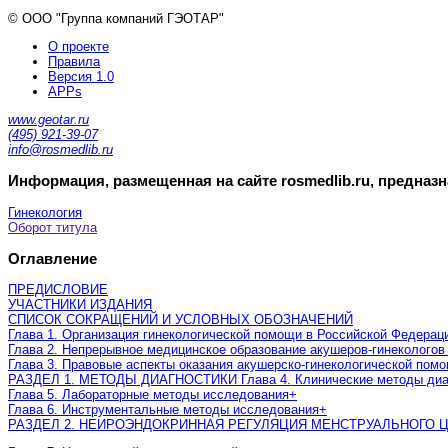
© ООО "Группа компаний ГЭОТАР"
О проекте
Правила
Версия 1.0
APPs
www.geotar.ru
(495) 921-39-07
info@rosmedlib.ru
Информация, размещенная на сайте rosmedlib.ru, предназ
Гинекология
Оборот титула
Оглавление
ПРЕДИСЛОВИЕ
УЧАСТНИКИ ИЗДАНИЯ
СПИСОК СОКРАЩЕНИЙ И УСЛОВНЫХ ОБОЗНАЧЕНИЙ
Глава 1. Организация гинекологической помощи в Российской Федерац
Глава 2. Непрерывное медицинское образование акушеров-гинекологов
Глава 3. Правовые аспекты оказания акушерско-гинекологической пом
РАЗДЕЛ 1. МЕТОДЫ ДИАГНОСТИКИ Глава 4. Клинические методы диа
Глава 5. Лабораторные методы исследования
+
Глава 6. Инструментальные методы исследования
+
РАЗДЕЛ 2. НЕИРОЭНДОКРИННАЯ РЕГУЛЯЦИЯ МЕНСТРУАЛЬНОГО 