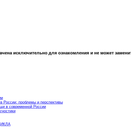
начена исключительно для ознакомления и не может замени
ии
 в России: проблемы и перспективы
ощи в современной России
гностики
ЦИКЛА