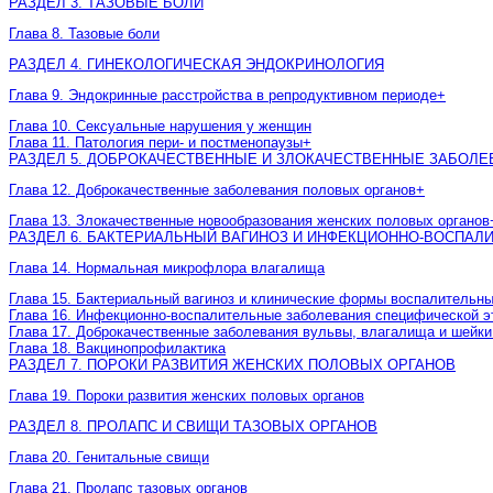
РАЗДЕЛ 3. ТАЗОВЫЕ БОЛИ
Глава 8. Тазовые боли
РАЗДЕЛ 4. ГИНЕКОЛОГИЧЕСКАЯ ЭНДОКРИНОЛОГИЯ
Глава 9. Эндокринные расстройства в репродуктивном периоде
+
Глава 10. Сексуальные нарушения у женщин
Глава 11. Патология пери- и постменопаузы
+
РАЗДЕЛ 5. ДОБРОКАЧЕСТВЕННЫЕ И ЗЛОКАЧЕСТВЕННЫЕ ЗАБОЛ
Глава 12. Доброкачественные заболевания половых органов
+
Глава 13. Злокачественные новообразования женских половых органов
РАЗДЕЛ 6. БАКТЕРИАЛЬНЫЙ ВАГИНОЗ И ИНФЕКЦИОННО-ВОСПА
Глава 14. Нормальная микрофлора влагалища
Глава 15. Бактериальный вагиноз и клинические формы воспалительн
Глава 16. Инфекционно-воспалительные заболевания специфической э
Глава 17. Доброкачественные заболевания вульвы, влагалища и шейки
Глава 18. Вакцинопрофилактика
РАЗДЕЛ 7. ПОРОКИ РАЗВИТИЯ ЖЕНСКИХ ПОЛОВЫХ ОРГАНОВ
Глава 19. Пороки развития женских половых органов
РАЗДЕЛ 8. ПРОЛАПС И СВИЩИ ТАЗОВЫХ ОРГАНОВ
Глава 20. Генитальные свищи
Глава 21. Пролапс тазовых органов