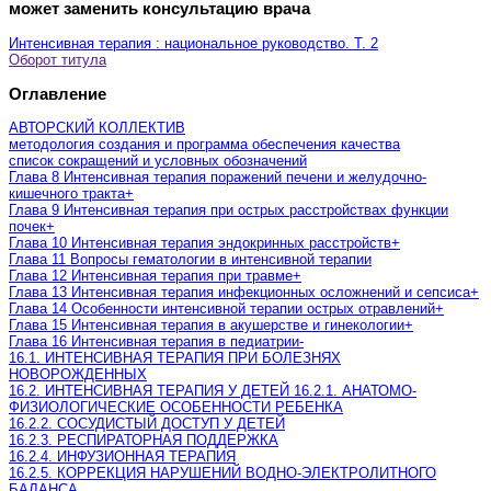
может заменить консультацию врача
Интенсивная терапия : национальное руководство. Т. 2
Оборот титула
Оглавление
АВТОРСКИЙ КОЛЛЕКТИВ
методология создания и программа обеспечения качества
список сокращений и условных обозначений
Глава 8 Интенсивная терапия поражений печени и желудочно-
кишечного тракта
+
Глава 9 Интенсивная терапия при острых расстройствах функции
почек
+
Глава 10 Интенсивная терапия эндокринных расстройств
+
Глава 11 Вопросы гематологии в интенсивной терапии
Глава 12 Интенсивная терапия при травме
+
Глава 13 Интенсивная терапия инфекционных осложнений и сепсиса
+
Глава 14 Особенности интенсивной терапии острых отравлений
+
Глава 15 Интенсивная терапия в акушерстве и гинекологии
+
Глава 16 Интенсивная терапия в педиатрии
-
16.1. ИНТЕНСИВНАЯ ТЕРАПИЯ ПРИ БОЛЕЗНЯХ
НОВОРОЖДЕННЫХ
16.2. ИНТЕНСИВНАЯ ТЕРАПИЯ У ДЕТЕЙ 16.2.1. АНАТОМО-
ФИЗИОЛОГИЧЕСКИЕ ОСОБЕННОСТИ РЕБЕНКА
16.2.2. СОСУДИСТЫЙ ДОСТУП У ДЕТЕЙ
16.2.3. РЕСПИРАТОРНАЯ ПОДДЕРЖКА
16.2.4. ИНФУЗИОННАЯ ТЕРАПИЯ
16.2.5. КОРРЕКЦИЯ НАРУШЕНИЙ ВОДНО-ЭЛЕКТРОЛИТНОГО
БАЛАНСА