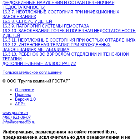
(ЭНДОКРИННЫЕ НАРУШЕНИЯ И ОСТРАЯ ПЕЧЕНОЧНАЯ
НЕДОСТАТОЧНОСТЬ)
16.3.7. НЕОТЛОЖНЫЕ СОСТОЯНИЯ ПРИ ИНФЕКЦИОННЫХ
ЗАБОЛЕВАНИЯХ
16.3.8. СЕПСИС У ДЕТЕЙ
16.3.9. ПАТОЛОГИЯ СИСТЕМЫ ГЕМОСТАЗА
16.3.10. ЗАБОЛЕВАНИЯ ПОЧЕК И ПОЧЕЧНАЯ НЕДОСТАТОЧНОСТЬ
У ДЕТЕЙ
16.3.11. НЕОТЛОЖНЫЕ СОСТОЯНИЯ ПРИ ОСТРЫХ ОТРАВЛЕНИЯХ
16.3.12. ИНТЕНСИВНАЯ ТЕРАПИЯ ПРИ ВРОЖДЕННЫХ
ЗАБОЛЕВАНИЯХ МЕТАБОЛИЗМА
16.3.13. РЕБЕНОК ВО ВЗРОСЛОМ ОТДЕЛЕНИИ ИНТЕНСИВНОЙ
ТЕРАПИИ
ДОПОЛНИТЕЛЬНЫЕ ИЛЛЮСТРАЦИИ
Пользовательское соглашение
© ООО "Группа компаний ГЭОТАР"
О проекте
Правила
Версия 1.0
APPs
www.geotar.ru
(495) 921-39-07
info@rosmedlib.ru
Информация, размещенная на сайте rosmedlib.ru,
предназначена исключительно для ознакомления и не