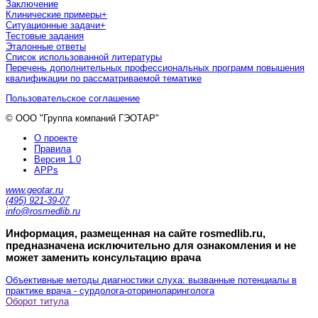
Заключение
Клинические примеры
+
Ситуационные задачи
+
Тестовые задания
Эталонные ответы
Список использованной литературы
Перечень дополнительных профессиональных программ повышения
квалификации по рассматриваемой тематике
Пользовательское соглашение
© ООО "Группа компаний ГЭОТАР"
О проекте
Правила
Версия 1.0
APPs
www.geotar.ru
(495) 921-39-07
info@rosmedlib.ru
Информация, размещенная на сайте rosmedlib.ru,
предназначена исключительно для ознакомления и не
может заменить консультацию врача
Объективные методы диагностики слуха: вызванные потенциалы в
практике врача - сурдолога-оториноларинголога
Оборот титула