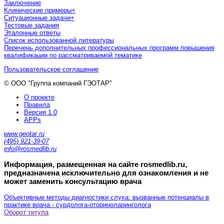
Заключение
Клинические примеры
+
Ситуационные задачи
+
Тестовые задания
Эталонные ответы
Список использованной литературы
Перечень дополнительных профессиональных программ повышения
квалификации по рассматриваемой тематике
Пользовательское соглашение
© ООО "Группа компаний ГЭОТАР"
О проекте
Правила
Версия 1.0
APPs
www.geotar.ru
(495) 921-39-07
info@rosmedlib.ru
Информация, размещенная на сайте rosmedlib.ru,
предназначена исключительно для ознакомления и не
может заменить консультацию врача
Объективные методы диагностики слуха: вызванные потенциалы в
практике врача - сурдолога-оториноларинголога
Оборот титула