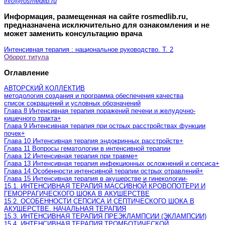
info@rosmedlib.ru
Информация, размещенная на сайте rosmedlib.ru,
предназначена исключительно для ознакомления и не
может заменить консультацию врача
Интенсивная терапия : национальное руководство. Т. 2
Оборот титула
Оглавление
АВТОРСКИЙ КОЛЛЕКТИВ
методология создания и программа обеспечения качества
список сокращений и условных обозначений
Глава 8 Интенсивная терапия поражений печени и желудочно-
кишечного тракта
+
Глава 9 Интенсивная терапия при острых расстройствах функции
почек
+
Глава 10 Интенсивная терапия эндокринных расстройств
+
Глава 11 Вопросы гематологии в интенсивной терапии
Глава 12 Интенсивная терапия при травме
+
Глава 13 Интенсивная терапия инфекционных осложнений и сепсиса
+
Глава 14 Особенности интенсивной терапии острых отравлений
+
Глава 15 Интенсивная терапия в акушерстве и гинекологии
-
15.1. ИНТЕНСИВНАЯ ТЕРАПИЯ МАССИВНОЙ КРОВОПОТЕРИ И
ГЕМОРРАГИЧЕСКОГО ШОКА В АКУШЕРСТВЕ
15.2. ОСОБЕННОСТИ СЕПСИСА И СЕПТИЧЕСКОГО ШОКА В
АКУШЕРСТВЕ. НАЧАЛЬНАЯ ТЕРАПИЯ
15.3. ИНТЕНСИВНАЯ ТЕРАПИЯ ПРЕЭКЛАМПСИИ (ЭКЛАМПСИИ)
15.4. ИНТЕНСИВНАЯ ТЕРАПИЯ ТРОМБОТИЧЕСКОЙ