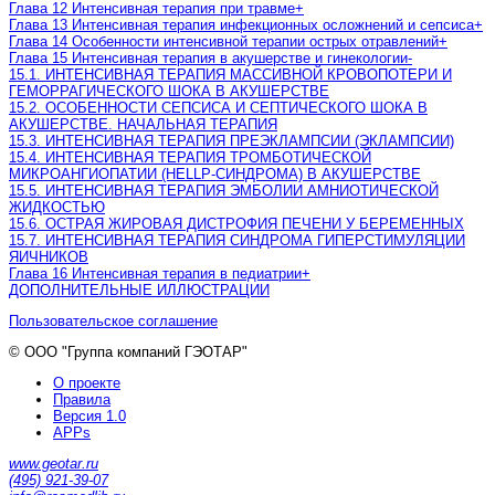
Глава 12 Интенсивная терапия при травме
+
Глава 13 Интенсивная терапия инфекционных осложнений и сепсиса
+
Глава 14 Особенности интенсивной терапии острых отравлений
+
Глава 15 Интенсивная терапия в акушерстве и гинекологии
-
15.1. ИНТЕНСИВНАЯ ТЕРАПИЯ МАССИВНОЙ КРОВОПОТЕРИ И
ГЕМОРРАГИЧЕСКОГО ШОКА В АКУШЕРСТВЕ
15.2. ОСОБЕННОСТИ СЕПСИСА И СЕПТИЧЕСКОГО ШОКА В
АКУШЕРСТВЕ. НАЧАЛЬНАЯ ТЕРАПИЯ
15.3. ИНТЕНСИВНАЯ ТЕРАПИЯ ПРЕЭКЛАМПСИИ (ЭКЛАМПСИИ)
15.4. ИНТЕНСИВНАЯ ТЕРАПИЯ ТРОМБОТИЧЕСКОЙ
МИКРОАНГИОПАТИИ (HELLP-СИНДРОМА) В АКУШЕРСТВЕ
15.5. ИНТЕНСИВНАЯ ТЕРАПИЯ ЭМБОЛИИ АМНИОТИЧЕСКОЙ
ЖИДКОСТЬЮ
15.6. ОСТРАЯ ЖИРОВАЯ ДИСТРОФИЯ ПЕЧЕНИ У БЕРЕМЕННЫХ
15.7. ИНТЕНСИВНАЯ ТЕРАПИЯ СИНДРОМА ГИПЕРСТИМУЛЯЦИИ
ЯИЧНИКОВ
Глава 16 Интенсивная терапия в педиатрии
+
ДОПОЛНИТЕЛЬНЫЕ ИЛЛЮСТРАЦИИ
Пользовательское соглашение
© ООО "Группа компаний ГЭОТАР"
О проекте
Правила
Версия 1.0
APPs
www.geotar.ru
(495) 921-39-07