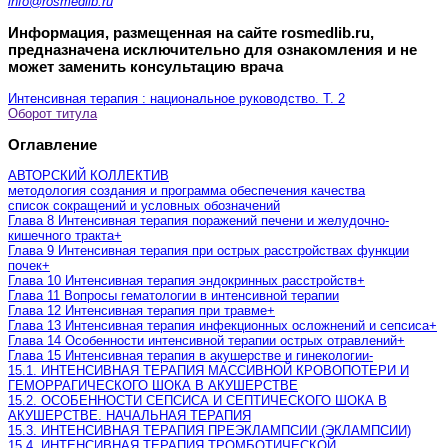
info@rosmedlib.ru
Информация, размещенная на сайте rosmedlib.ru,
предназначена исключительно для ознакомления и не
может заменить консультацию врача
Интенсивная терапия : национальное руководство. Т. 2
Оборот титула
Оглавление
АВТОРСКИЙ КОЛЛЕКТИВ
методология создания и программа обеспечения качества
список сокращений и условных обозначений
Глава 8 Интенсивная терапия поражений печени и желудочно-
кишечного тракта
+
Глава 9 Интенсивная терапия при острых расстройствах функции
почек
+
Глава 10 Интенсивная терапия эндокринных расстройств
+
Глава 11 Вопросы гематологии в интенсивной терапии
Глава 12 Интенсивная терапия при травме
+
Глава 13 Интенсивная терапия инфекционных осложнений и сепсиса
+
Глава 14 Особенности интенсивной терапии острых отравлений
+
Глава 15 Интенсивная терапия в акушерстве и гинекологии
-
15.1. ИНТЕНСИВНАЯ ТЕРАПИЯ МАССИВНОЙ КРОВОПОТЕРИ И
ГЕМОРРАГИЧЕСКОГО ШОКА В АКУШЕРСТВЕ
15.2. ОСОБЕННОСТИ СЕПСИСА И СЕПТИЧЕСКОГО ШОКА В
АКУШЕРСТВЕ. НАЧАЛЬНАЯ ТЕРАПИЯ
15.3. ИНТЕНСИВНАЯ ТЕРАПИЯ ПРЕЭКЛАМПСИИ (ЭКЛАМПСИИ)
15.4. ИНТЕНСИВНАЯ ТЕРАПИЯ ТРОМБОТИЧЕСКОЙ