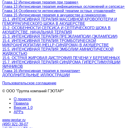
Глава 12 Интенсивная терапия при травме
+
Глава 13 Интенсивная терапия инфекционных осложнений и сепсиса
+
Глава 14 Особенности интенсивной терапии острых отравлений
+
Глава 15 Интенсивная терапия в акушерстве и гинекологии
-
15.1. ИНТЕНСИВНАЯ ТЕРАПИЯ МАССИВНОЙ КРОВОПОТЕРИ И
ГЕМОРРАГИЧЕСКОГО ШОКА В АКУШЕРСТВЕ
15.2. ОСОБЕННОСТИ СЕПСИСА И СЕПТИЧЕСКОГО ШОКА В
АКУШЕРСТВЕ. НАЧАЛЬНАЯ ТЕРАПИЯ
15.3. ИНТЕНСИВНАЯ ТЕРАПИЯ ПРЕЭКЛАМПСИИ (ЭКЛАМПСИИ)
15.4. ИНТЕНСИВНАЯ ТЕРАПИЯ ТРОМБОТИЧЕСКОЙ
МИКРОАНГИОПАТИИ (HELLP-СИНДРОМА) В АКУШЕРСТВЕ
15.5. ИНТЕНСИВНАЯ ТЕРАПИЯ ЭМБОЛИИ АМНИОТИЧЕСКОЙ
ЖИДКОСТЬЮ
15.6. ОСТРАЯ ЖИРОВАЯ ДИСТРОФИЯ ПЕЧЕНИ У БЕРЕМЕННЫХ
15.7. ИНТЕНСИВНАЯ ТЕРАПИЯ СИНДРОМА ГИПЕРСТИМУЛЯЦИИ
ЯИЧНИКОВ
Глава 16 Интенсивная терапия в педиатрии
+
ДОПОЛНИТЕЛЬНЫЕ ИЛЛЮСТРАЦИИ
Пользовательское соглашение
© ООО "Группа компаний ГЭОТАР"
О проекте
Правила
Версия 1.0
APPs
www.geotar.ru
(495) 921-39-07