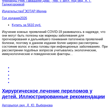
Фернанды Рейс Гаваццони Диас ; пер. с англ. под ред. А. Г.
Гаджигороевой
Издательство
ГЭОТАР-Медиа
Год издания
2026
Купить за 5610 руб.
Изучение кожных проявлений COVID-19 развивалось в надежде, что
они могут быть полезны как маркеры заболевания для
прогнозирования и дальнейшего понимания патогенеза проявлений
болезни, поэтому в данном издании более широко рассмотрены
состояние волос и кожа головы при инфекционных заболеваниях. При
рассмотрении подобных вопросов учитывались экологические,
иммунологические и поведенческие факторы
...
Хирургическое лечение переломов у
детей. Иллюстрированные рекомендации
Авторы
под ред. Д. Ю. Выборнова