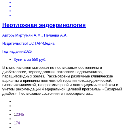
Неотложная эндокринология
Авторы
Мкртумян А.М., Нелаева А.А.
Издательство
ГЭОТАР-Медиа
Год издания
2026
Купить за 550 руб.
В книге изложен материал по неотложным состояниям в
диабетологии, тиреоидологии, патологии надпочечников,
паращитовидных желез. Рассмотрены различные клинические
варианты и принципы неотложной терапии кетоацидотической,
гипогликемической, гиперосмолярной и лактацидемической ком с
учетом рекомендаций Федеральной целевой программы «Сахарный
диабет». Неотложные состояния в тиреоидологии
...
1
2
3
4
5
174