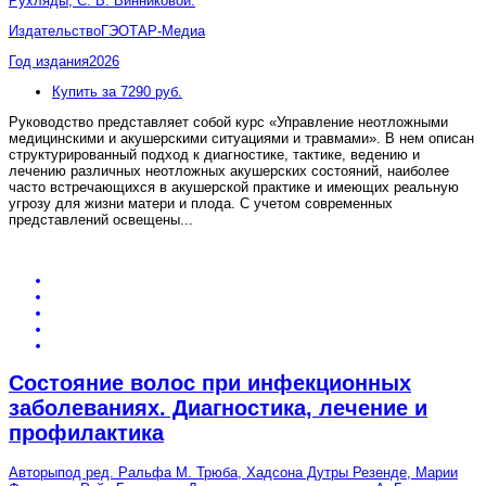
Рухляды, С. В. Винниковой.
Издательство
ГЭОТАР-Медиа
Год издания
2026
Купить за 7290 руб.
Руководство представляет собой курс «Управление неотложными
медицинскими и акушерскими ситуациями и травмами». В нем описан
структурированный подход к диагностике, тактике, ведению и
лечению различных неотложных акушерских состояний, наиболее
часто встречающихся в акушерской практике и имеющих реальную
угрозу для жизни матери и плода. С учетом современных
представлений освещены
...
Состояние волос при инфекционных
заболеваниях. Диагностика, лечение и
профилактика
Авторы
под ред. Ральфа М. Трюба, Хадсона Дутры Резенде, Марии