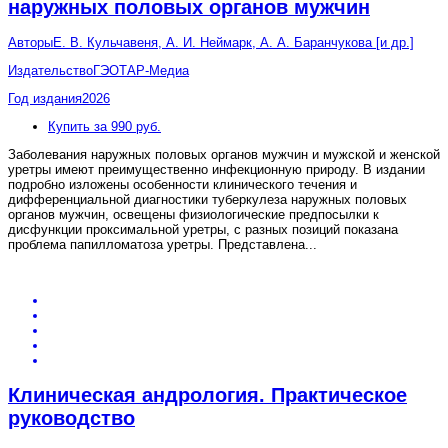
наружных половых органов мужчин
Авторы
Е. В. Кульчавеня, А. И. Неймарк, А. А. Баранчукова [и др.]
Издательство
ГЭОТАР-Медиа
Год издания
2026
Купить за 990 руб.
Заболевания наружных половых органов мужчин и мужской и женской
уретры имеют преимущественно инфекционную природу. В издании
подробно изложены особенности клинического течения и
дифференциальной диагностики туберкулеза наружных половых
органов мужчин, освещены физиологические предпосылки к
дисфункции проксимальной уретры, с разных позиций показана
проблема папилломатоза уретры. Представлена
...
Клиническая андрология. Практическое
руководство