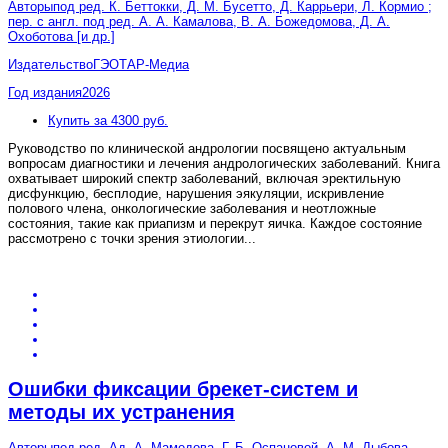
Авторы
под ред. К. Беттокки, Д. М. Бусетто, Д. Каррьери, Л. Кормио ;
пер. с англ. под ред. А. А. Камалова, В. А. Божедомова, Д. А.
Охоботова [и др.]
Издательство
ГЭОТАР-Медиа
Год издания
2026
Купить за 4300 руб.
Руководство по клинической андрологии посвящено актуальным
вопросам диагностики и лечения андрологических заболеваний. Книга
охватывает широкий спектр заболеваний, включая эректильную
дисфункцию, бесплодие, нарушения эякуляции, искривление
полового члена, онкологические заболевания и неотложные
состояния, такие как приапизм и перекрут яичка. Каждое состояние
рассмотрено с точки зрения этиологии
...
Ошибки фиксации брекет-систем и
методы их устранения
Авторы
под ред. Ад. А. Мамедова, Г. Б. Оспановой, А. М. Дыбова