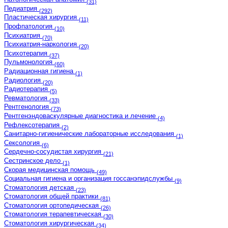
(31)
Педиатрия
(292)
Пластическая хирургия
(11)
Профпатология
(10)
Психиатрия
(70)
Психиатрия-наркология
(20)
Психотерапия
(37)
Пульмонология
(60)
Радиационная гигиена
(1)
Радиология
(20)
Радиотерапия
(5)
Ревматология
(33)
Рентгенология
(73)
Рентгенэндоваскулярные диагностика и лечение
(4)
Рефлексотерапия
(2)
Санитарно-гигиенические лабораторные исследования
(1)
Сексология
(6)
Сердечно-сосудистая хирургия
(21)
Сестринское дело
(1)
Скорая медицинская помощь
(49)
Социальная гигиена и организация госсанэпидслужбы
(9)
Стоматология детская
(23)
Стоматология общей практики
(81)
Стоматология ортопедическая
(26)
Стоматология терапевтическая
(30)
Стоматология хирургическая
(34)