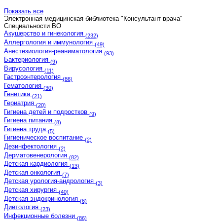
Показать все
Электронная медицинская библиотека "Консультант врача"
Cпециальности ВО
Акушерство и гинекология
(232)
Аллергология и иммунология
(49)
Анестезиология-реаниматология
(93)
Бактериология
(9)
Вирусология
(11)
Гастроэнтерология
(86)
Гематология
(30)
Генетика
(21)
Гериатрия
(20)
Гигиена детей и подростков
(9)
Гигиена питания
(8)
Гигиена труда
(5)
Гигиеническое воспитание
(2)
Дезинфектология
(2)
Дерматовенерология
(82)
Детская кардиология
(13)
Детская онкология
(7)
Детская урология-андрология
(3)
Детская хирургия
(40)
Детская эндокринология
(6)
Диетология
(23)
Инфекционные болезни
(86)