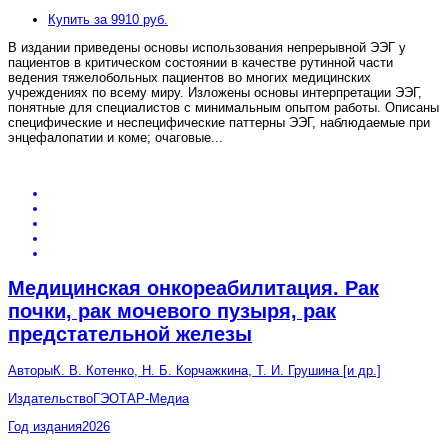
Купить за 9910 руб.
В издании приведены основы использования непрерывной ЭЭГ у
пациентов в критическом состоянии в качестве рутинной части
ведения тяжелобольных пациентов во многих медицинских
учреждениях по всему миру. Изложены основы интерпретации ЭЭГ,
понятные для специалистов с минимальным опытом работы. Описаны
специфические и неспецифические паттерны ЭЭГ, наблюдаемые при
энцефалопатии и коме; очаговые
...
Медицинская онкореабилитация. Рак
почки, рак мочевого пузыря, рак
предстательной железы
Авторы
К. В. Котенко, Н. Б. Корчажкина, Т. И. Грушина [и др.]
Издательство
ГЭОТАР-Медиа
Год издания
2026