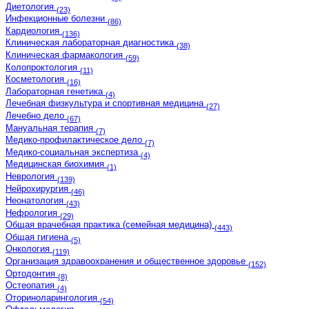
Диетология
(23)
Инфекционные болезни
(86)
Кардиология
(136)
Клиническая лабораторная диагностика
(38)
Клиническая фармакология
(59)
Колопроктология
(11)
Косметология
(16)
Лабораторная генетика
(4)
Лечебная физкультура и спортивная медицина
(27)
Лечебно дело
(67)
Мануальная терапия
(7)
Медико-профилактическое дело
(7)
Медико-социальная экспертиза
(4)
Медицинская биохимия
(1)
Неврология
(139)
Нейрохирургия
(46)
Неонатология
(43)
Нефрология
(29)
Общая врачебная практика (семейная медицина)
(443)
Общая гигиена
(5)
Онкология
(119)
Организация здравоохранения и общественное здоровье
(152)
Ортодонтия
(8)
Остеопатия
(4)
Оториноларингология
(54)