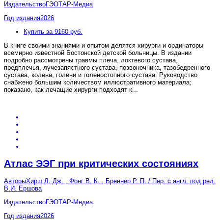
Издательство
ГЭОТАР-Медиа
Год издания
2026
Купить за 9160 руб.
В книге своими знаниями и опытом делятся хирурги и ординаторы
всемирно известной Бостонской детской больницы. В издании
подробно рассмотрены травмы плеча, локтевого сустава,
предплечья, лучезапястного сустава, позвоночника, тазобедренного
сустава, колена, голени и голеностопного сустава. Руководство
снабжено большим количеством иллюстративного материала;
показано, как лечащие хирурги подходят к
...
Атлас ЭЭГ при критических состояниях
Авторы
Хирш Л. Дж. , Фонг В. К. , Бреннер Р. П. / Пер. с англ. под ред.
В.И. Ершова
Издательство
ГЭОТАР-Медиа
Год издания
2026