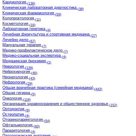
Кардиология
(136)
Клиническая лабораторная диагностика
(38)
Клиническая фармакология
(59)
Колопроктология
(11)
Косметология
(16)
Лабораторная генетика
(4)
Лечебная физкультура и спортивная медицина
(27)
Лечебно дело
(67)
Мануальная терапия
(7)
Медико-профилактическое дело
(7)
Медико-социальная экспертиза
(4)
Медицинская биохимия
(1)
Неврология
(139)
Нейрохирургия
(46)
Неонатология
(43)
Нефрология
(29)
Общая врачебная практика (семейная медицина)
(443)
Общая гигиена
(5)
Онкология
(119)
Организация здравоохранения и общественное здоровье
(152)
Ортодонтия
(8)
Остеопатия
(4)
Оториноларингология
(54)
Офтальмология
(60)
Паразитология
(4)
Патологическая анатомия