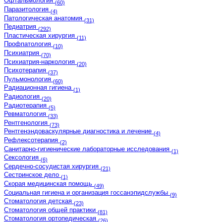
Офтальмология
(60)
Паразитология
(4)
Патологическая анатомия
(31)
Педиатрия
(292)
Пластическая хирургия
(11)
Профпатология
(10)
Психиатрия
(70)
Психиатрия-наркология
(20)
Психотерапия
(37)
Пульмонология
(60)
Радиационная гигиена
(1)
Радиология
(20)
Радиотерапия
(5)
Ревматология
(33)
Рентгенология
(73)
Рентгенэндоваскулярные диагностика и лечение
(4)
Рефлексотерапия
(2)
Санитарно-гигиенические лабораторные исследования
(1)
Сексология
(6)
Сердечно-сосудистая хирургия
(21)
Сестринское дело
(1)
Скорая медицинская помощь
(49)
Социальная гигиена и организация госсанэпидслужбы
(9)
Стоматология детская
(23)
Стоматология общей практики
(81)
Стоматология ортопедическая
(26)