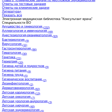
Глава 6. Клинические задачи по неотложной эндокринологии
Ответы на тестовые задания
Ответы на клинические задачи
Литература
+
Показать все
Электронная медицинская библиотека "Консультант врача"
Cпециальности ВО
Акушерство и гинекология
(232)
Аллергология и иммунология
(49)
Анестезиология-реаниматология
(93)
Бактериология
(9)
Вирусология
(11)
Гастроэнтерология
(86)
Гематология
(30)
Генетика
(21)
Гериатрия
(20)
Гигиена детей и подростков
(9)
Гигиена питания
(8)
Гигиена труда
(5)
Гигиеническое воспитание
(2)
Дезинфектология
(2)
Дерматовенерология
(82)
Детская кардиология
(13)
Детская онкология
(7)
Детская урология-андрология
(3)
Детская хирургия
(40)
Детская эндокринология
(6)