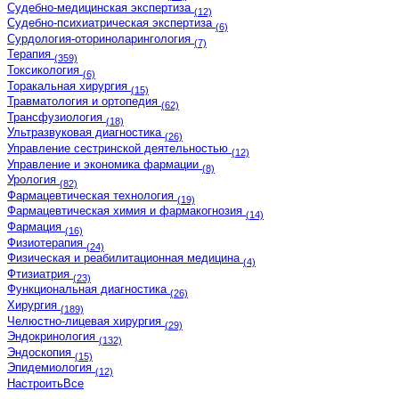
Судебно-медицинская экспертиза
(12)
Судебно-психиатрическая экспертиза
(6)
Сурдология-оториноларингология
(7)
Терапия
(359)
Токсикология
(6)
Торакальная хирургия
(15)
Травматология и ортопедия
(62)
Трансфузиология
(18)
Ультразвуковая диагностика
(26)
Управление сестринской деятельностью
(12)
Управление и экономика фармации
(8)
Урология
(82)
Фармацевтическая технология
(19)
Фармацевтическая химия и фармакогнозия
(14)
Фармация
(16)
Физиотерапия
(24)
Физическая и реабилитационная медицина
(4)
Фтизиатрия
(23)
Функциональная диагностика
(26)
Хирургия
(189)
Челюстно-лицевая хирургия
(29)
Эндокринология
(132)
Эндоскопия
(15)
Эпидемиология
(12)
Настроить
Все