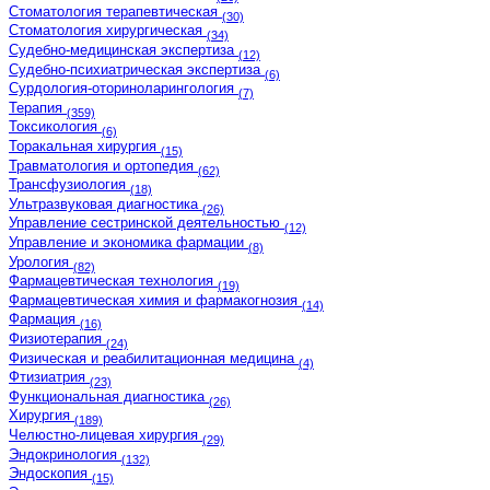
Стоматология терапевтическая
(30)
Стоматология хирургическая
(34)
Судебно-медицинская экспертиза
(12)
Судебно-психиатрическая экспертиза
(6)
Сурдология-оториноларингология
(7)
Терапия
(359)
Токсикология
(6)
Торакальная хирургия
(15)
Травматология и ортопедия
(62)
Трансфузиология
(18)
Ультразвуковая диагностика
(26)
Управление сестринской деятельностью
(12)
Управление и экономика фармации
(8)
Урология
(82)
Фармацевтическая технология
(19)
Фармацевтическая химия и фармакогнозия
(14)
Фармация
(16)
Физиотерапия
(24)
Физическая и реабилитационная медицина
(4)
Фтизиатрия
(23)
Функциональная диагностика
(26)
Хирургия
(189)
Челюстно-лицевая хирургия
(29)
Эндокринология
(132)
Эндоскопия
(15)