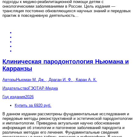
подходы к медико-реабилитационной помощи детям с
онкологическими заболеваниями в России. Цель издания —
трансляция постоянно обновляющихся научных знаний и передовых
практик в повседневную деятельность
...
Клиническая пародонтология Ньюмана и
Карранзы
Авторы
Ньюман М. Дж. , Драган И. Ф. , Каран А. К.
Издательство
ГЭОТАР-Медиа
Год издания
2026
Купить за 6920 руб.
В данном издании рассмотрены фундаментальные исследования и
передовые методы реконструктивной и эстетической пародонтологии
и имплантологии. Приведена актуальная научно обоснованная
информация об этиологии и патогенезе заболеваний пародонта и
различных методах его лечения. Фундаментальные сведения
представлены в виде таблиц, рисунков и инфографики. В конце