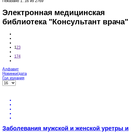
Показано
1..16
из
2769
Электронная медицинская
библиотека "Консультант врача"
1
2
3
174
Алфавит
Новинки/дата
Год издания
Заболевания мужской и женской уретры и