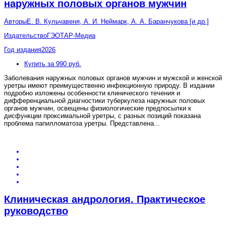
наружных половых органов мужчин
Авторы
Е. В. Кульчавеня, А. И. Неймарк, А. А. Баранчукова [и др.]
Издательство
ГЭОТАР-Медиа
Год издания
2026
Купить за 990 руб.
Заболевания наружных половых органов мужчин и мужской и женской
уретры имеют преимущественно инфекционную природу. В издании
подробно изложены особенности клинического течения и
дифференциальной диагностики туберкулеза наружных половых
органов мужчин, освещены физиологические предпосылки к
дисфункции проксимальной уретры, с разных позиций показана
проблема папилломатоза уретры. Представлена
...
Клиническая андрология. Практическое
руководство