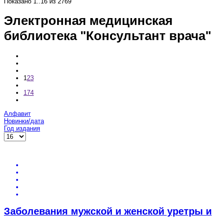
Показано
1..16
из
2769
Электронная медицинская
библиотека "Консультант врача"
1
2
3
174
Алфавит
Новинки/дата
Год издания
Заболевания мужской и женской уретры и