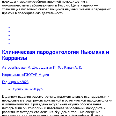
подходы к медико-реабилитационной помощи детям с
онкологическими заболеваниями в России. Цель издания —
трансляция постоянно обновляющихся научных знаний и передовых
практик в повседневную деятельность
...
Клиническая пародонтология Ньюмана и
Карранзы
Авторы
Ньюман М. Дж. , Драган И. Ф. , Каран А. К.
Издательство
ГЭОТАР-Медиа
Год издания
2026
Купить за 6920 руб.
В данном издании рассмотрены фундаментальные исследования и
передовые методы реконструктивной и эстетической пародонтологии
и имплантологии. Приведена актуальная научно обоснованная
информация об этиологии и патогенезе заболеваний пародонта и
различных методах его лечения. Фундаментальные сведения
представлены в виде таблиц, рисунков и инфографики. В конце