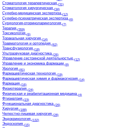
Стоматология терапевтическая
(31)
Стоматология хирургическая
(34)
Судебно-медицинская экспертиза
(12)
Судебно-психиатрическая экспертиза
(6)
Сурдология-оториноларингология
(7)
Терапия
(359)
Токсикология
(6)
Торакальная хирургия
(14)
Травматология и ортопедия
(62)
Трансфузиология
(18)
Ультразвуковая диагностика
(26)
Управление сестринской деятельностью
(12)
Управление и экономика фармации
(8)
Урология
(81)
Фармацевтическая технология
(19)
Фармацевтическая химия и фармакогнозия
(14)
Фармация
(16)
Физиотерапия
(24)
Физическая и реабилитационная медицина
(4)
Фтизиатрия
(23)
Функциональная диагностика
(26)
Хирургия
(188)
Челюстно-лицевая хирургия
(28)
Эндокринология
(132)
Эндоскопия
(15)