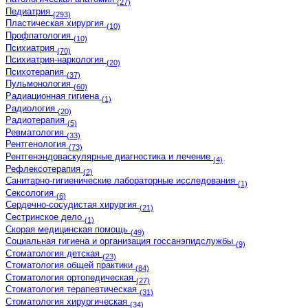
(27)
Педиатрия
(293)
Пластическая хирургия
(10)
Профпатология
(10)
Психиатрия
(70)
Психиатрия-наркология
(20)
Психотерапия
(37)
Пульмонология
(60)
Радиационная гигиена
(1)
Радиология
(20)
Радиотерапия
(5)
Ревматология
(33)
Рентгенология
(73)
Рентгенэндоваскулярные диагностика и лечение
(4)
Рефлексотерапия
(2)
Санитарно-гигиенические лабораторные исследования
(1)
Сексология
(6)
Сердечно-сосудистая хирургия
(21)
Сестринское дело
(1)
Скорая медицинская помощь
(49)
Социальная гигиена и организация госсанэпидслужбы
(9)
Стоматология детская
(23)
Стоматология общей практики
(84)
Стоматология ортопедическая
(27)
Стоматология терапевтическая
(31)
Стоматология хирургическая
(34)