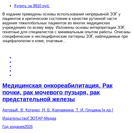
Купить за 9910 руб.
В издании приведены основы использования непрерывной ЭЭГ у
пациентов в критическом состоянии в качестве рутинной части
ведения тяжелобольных пациентов во многих медицинских
учреждениях по всему миру. Изложены основы интерпретации ЭЭГ,
понятные для специалистов с минимальным опытом работы. Описаны
специфические и неспецифические паттерны ЭЭГ, наблюдаемые при
энцефалопатии и коме; очаговые
...
Медицинская онкореабилитация. Рак
почки, рак мочевого пузыря, рак
предстательной железы
Авторы
К. В. Котенко, Н. Б. Корчажкина, Т. И. Грушина [и др.]
Издательство
ГЭОТАР-Медиа
Год издания
2026