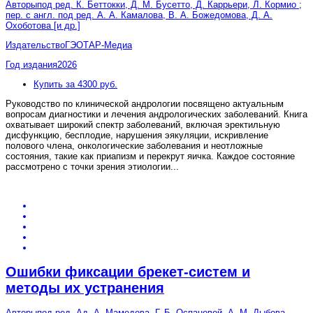
Авторы
под ред. К. Беттокки, Д. М. Бусетто, Д. Каррьери, Л. Кормио ;
пер. с англ. под ред. А. А. Камалова, В. А. Божедомова, Д. А.
Охоботова [и др.]
Издательство
ГЭОТАР-Медиа
Год издания
2026
Купить за 4300 руб.
Руководство по клинической андрологии посвящено актуальным
вопросам диагностики и лечения андрологических заболеваний. Книга
охватывает широкий спектр заболеваний, включая эректильную
дисфункцию, бесплодие, нарушения эякуляции, искривление
полового члена, онкологические заболевания и неотложные
состояния, такие как приапизм и перекрут яичка. Каждое состояние
рассмотрено с точки зрения этиологии
...
Ошибки фиксации брекет-систем и
методы их устранения
Авторы
под ред. Ад. А. Мамедова, Г. Б. Оспановой, А. М. Дыбова