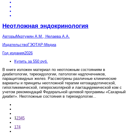
Неотложная эндокринология
Авторы
Мкртумян А.М., Нелаева А.А.
Издательство
ГЭОТАР-Медиа
Год издания
2026
Купить за 550 руб.
В книге изложен материал по неотложным состояниям в
диабетологии, тиреоидологии, патологии надпочечников,
паращитовидных желез. Рассмотрены различные клинические
варианты и принципы неотложной терапии кетоацидотической,
гипогликемической, гиперосмолярной и лактацидемической ком с
учетом рекомендаций Федеральной целевой программы «Сахарный
диабет». Неотложные состояния в тиреоидологии
...
1
2
3
4
5
174