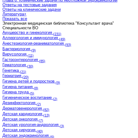
Глава 6. Клинические задачи по неотложной эндокринологии
Ответы на тестовые задания
Ответы на клинические задачи
Литература
+
Показать все
Электронная медицинская библиотека "Консультант врача"
Cпециальности ВО
Акушерство и гинекология
(231)
Аллергология и иммунология
(49)
Анестезиология-реаниматология
(93)
Бактериология
(9)
Вирусология
(11)
Гастроэнтерология
(85)
Гематология
(30)
Генетика
(21)
Гериатрия
(20)
Гигиена детей и подростков
(9)
Гигиена питания
(8)
Гигиена труда
(5)
Гигиеническое воспитание
(2)
Дезинфектология
(2)
Дерматовенерология
(82)
Детская кардиология
(13)
Детская онкология
(7)
Детская урология-андрология
(3)
Детская хирургия
(40)
Детская эндокринология
(6)