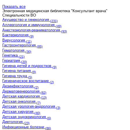
Показать все
Электронная медицинская библиотека "Консультант врача"
Cпециальности ВО
Акушерство и гинекология
(231)
Аллергология и иммунология
(49)
Анестезиология-реаниматология
(93)
Бактериология
(9)
Вирусология
(11)
Гастроэнтерология
(85)
Гематология
(30)
Генетика
(21)
Гериатрия
(20)
Гигиена детей и подростков
(9)
Гигиена питания
(8)
Гигиена труда
(5)
Гигиеническое воспитание
(2)
Дезинфектология
(2)
Дерматовенерология
(82)
Детская кардиология
(13)
Детская онкология
(7)
Детская урология-андрология
(3)
Детская хирургия
(40)
Детская эндокринология
(6)
Диетология
(23)
Инфекционные болезни
(86)