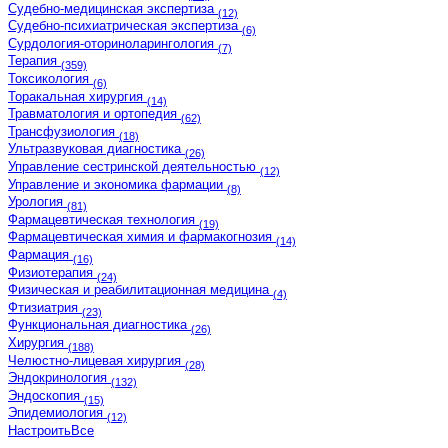
Судебно-медицинская экспертиза
(12)
Судебно-психиатрическая экспертиза
(6)
Сурдология-оториноларингология
(7)
Терапия
(359)
Токсикология
(6)
Торакальная хирургия
(14)
Травматология и ортопедия
(62)
Трансфузиология
(18)
Ультразвуковая диагностика
(26)
Управление сестринской деятельностью
(12)
Управление и экономика фармации
(8)
Урология
(81)
Фармацевтическая технология
(19)
Фармацевтическая химия и фармакогнозия
(14)
Фармация
(16)
Физиотерапия
(24)
Физическая и реабилитационная медицина
(4)
Фтизиатрия
(23)
Функциональная диагностика
(26)
Хирургия
(188)
Челюстно-лицевая хирургия
(28)
Эндокринология
(132)
Эндоскопия
(15)
Эпидемиология
(12)
Настроить
Все