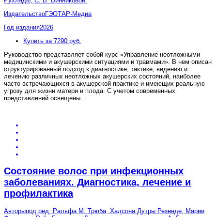
Рухляды, С. В. Винниковой.
Издательство
ГЭОТАР-Медиа
Год издания
2026
Купить за 7290 руб.
Руководство представляет собой курс «Управление неотложными
медицинскими и акушерскими ситуациями и травмами». В нем описан
структурированный подход к диагностике, тактике, ведению и
лечению различных неотложных акушерских состояний, наиболее
часто встречающихся в акушерской практике и имеющих реальную
угрозу для жизни матери и плода. С учетом современных
представлений освещены
...
Состояние волос при инфекционных
заболеваниях. Диагностика, лечение и
профилактика
Авторы
под ред. Ральфа М. Трюба, Хадсона Дутры Резенде, Марии