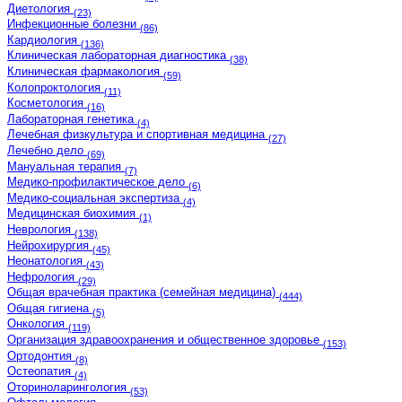
Диетология
(23)
Инфекционные болезни
(86)
Кардиология
(136)
Клиническая лабораторная диагностика
(38)
Клиническая фармакология
(59)
Колопроктология
(11)
Косметология
(16)
Лабораторная генетика
(4)
Лечебная физкультура и спортивная медицина
(27)
Лечебно дело
(69)
Мануальная терапия
(7)
Медико-профилактическое дело
(6)
Медико-социальная экспертиза
(4)
Медицинская биохимия
(1)
Неврология
(138)
Нейрохирургия
(45)
Неонатология
(43)
Нефрология
(29)
Общая врачебная практика (семейная медицина)
(444)
Общая гигиена
(5)
Онкология
(119)
Организация здравоохранения и общественное здоровье
(153)
Ортодонтия
(8)
Остеопатия
(4)
Оториноларингология
(53)