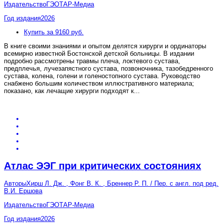
Издательство
ГЭОТАР-Медиа
Год издания
2026
Купить за 9160 руб.
В книге своими знаниями и опытом делятся хирурги и ординаторы
всемирно известной Бостонской детской больницы. В издании
подробно рассмотрены травмы плеча, локтевого сустава,
предплечья, лучезапястного сустава, позвоночника, тазобедренного
сустава, колена, голени и голеностопного сустава. Руководство
снабжено большим количеством иллюстративного материала;
показано, как лечащие хирурги подходят к
...
Атлас ЭЭГ при критических состояниях
Авторы
Хирш Л. Дж. , Фонг В. К. , Бреннер Р. П. / Пер. с англ. под ред.
В.И. Ершова
Издательство
ГЭОТАР-Медиа
Год издания
2026