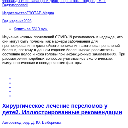
Фернанды Рейс Гаваццони Диас ; пер. с англ. под ред. А. Г.
Гаджигороевой
Издательство
ГЭОТАР-Медиа
Год издания
2026
Купить за 5610 руб.
Изучение кожных проявлений COVID-19 развивалось в надежде, что
они могут быть полезны как маркеры заболевания для
прогнозирования и дальнейшего понимания патогенеза проявлений
болезни, поэтому в данном издании более широко рассмотрены
состояние волос и кожа головы при инфекционных заболеваниях. При
рассмотрении подобных вопросов учитывались экологические,
иммунологические и поведенческие факторы
...
Хирургическое лечение переломов у
детей. Иллюстрированные рекомендации
Авторы
под ред. Д. Ю. Выборнова