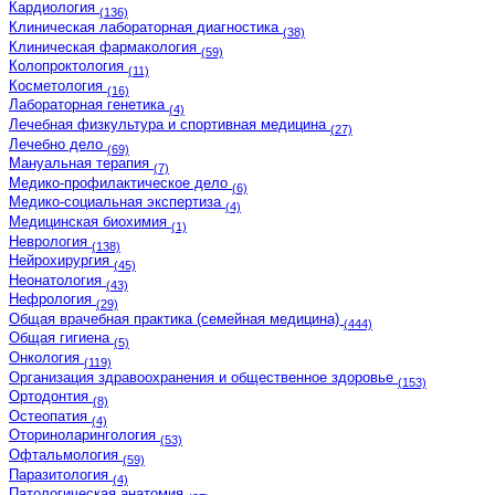
Кардиология
(136)
Клиническая лабораторная диагностика
(38)
Клиническая фармакология
(59)
Колопроктология
(11)
Косметология
(16)
Лабораторная генетика
(4)
Лечебная физкультура и спортивная медицина
(27)
Лечебно дело
(69)
Мануальная терапия
(7)
Медико-профилактическое дело
(6)
Медико-социальная экспертиза
(4)
Медицинская биохимия
(1)
Неврология
(138)
Нейрохирургия
(45)
Неонатология
(43)
Нефрология
(29)
Общая врачебная практика (семейная медицина)
(444)
Общая гигиена
(5)
Онкология
(119)
Организация здравоохранения и общественное здоровье
(153)
Ортодонтия
(8)
Остеопатия
(4)
Оториноларингология
(53)
Офтальмология
(59)
Паразитология
(4)
Патологическая анатомия