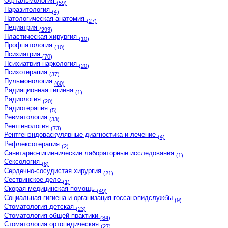
Офтальмология
(59)
Паразитология
(4)
Патологическая анатомия
(27)
Педиатрия
(293)
Пластическая хирургия
(10)
Профпатология
(10)
Психиатрия
(70)
Психиатрия-наркология
(20)
Психотерапия
(37)
Пульмонология
(60)
Радиационная гигиена
(1)
Радиология
(20)
Радиотерапия
(5)
Ревматология
(33)
Рентгенология
(73)
Рентгенэндоваскулярные диагностика и лечение
(4)
Рефлексотерапия
(2)
Санитарно-гигиенические лабораторные исследования
(1)
Сексология
(6)
Сердечно-сосудистая хирургия
(21)
Сестринское дело
(1)
Скорая медицинская помощь
(49)
Социальная гигиена и организация госсанэпидслужбы
(9)
Стоматология детская
(23)
Стоматология общей практики
(84)
Стоматология ортопедическая
(27)