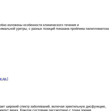
бно изложены особенности клинического течения и
имальной уретры, с разных позиций показана проблема папилломатоза
и др.]
вает широкий спектр заболеваний, включая эректильную дисфункцию,
екрут яичка. Каждое состояние рассмотрено с точки зрения