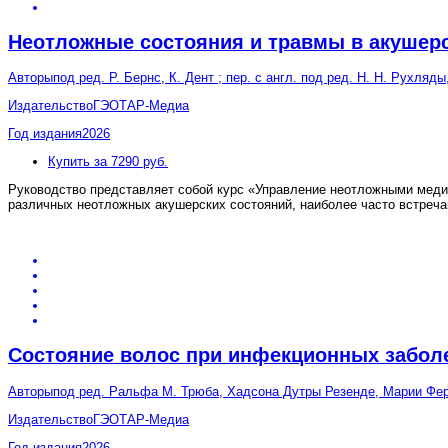
Неотложные состояния и травмы в акушерс
Авторы
под ред. Р. Бернс, К. Дент ; пер. с англ. под ред. Н. Н. Рухляды
Издательство
ГЭОТАР-Медиа
Год издания
2026
Купить за 7290 руб.
Руководство представляет собой курс «Управление неотложными медиц
различных неотложных акушерских состояний, наиболее часто встреч
Состояние волос при инфекционных заболе
Авторы
под ред. Ральфа М. Трюба, Хадсона Дутры Резенде, Марии Ферна
Издательство
ГЭОТАР-Медиа
Год издания
2026