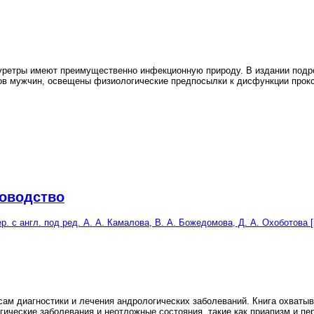
уретры имеют преимущественно инфекционную природу. В издании подро
в мужчин, освещены физиологические предпосылки к дисфункции прокс
ководство
ер. с англ. под ред. А. А. Камалова, В. А. Божедомова, Д. А. Охоботова [
ам диагностики и лечения андрологических заболеваний. Книга охваты
гические заболевания и неотложные состояния, такие как приапизм и пер