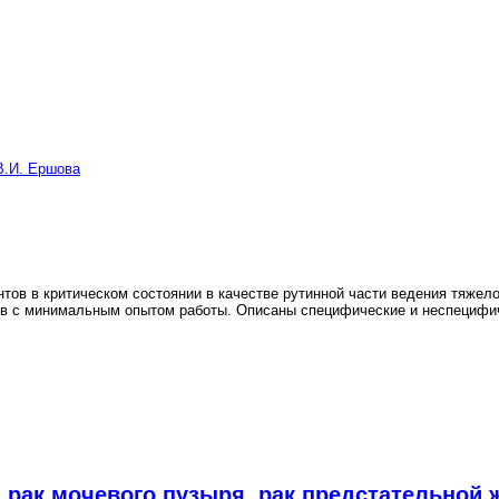
 В.И. Ершова
тов в критическом состоянии в качестве рутинной части ведения тяжел
ов с минимальным опытом работы. Описаны специфические и неспецифи
 рак мочевого пузыря, рак предстательной