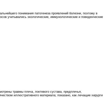
дальнейшего понимания патогенеза проявлений болезни, поэтому в
осов учитывались экологические, иммунологические и поведенческие
мотрены травмы плеча, локтевого сустава, предплечья,
личеством иллюстративного материала; показано, как лечащие хирурги