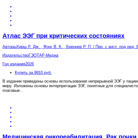
Атлас ЭЭГ при критических состояниях
Авторы
Хирш Л. Дж. , Фонг В. К. , Бреннер Р. П. / Пер. с англ. под ред.
Издательство
ГЭОТАР-Медиа
Год издания
2026
Купить за 9910 руб.
В издании приведены основы использования непрерывной ЭЭГ у пациен
миру. Изложены основы интерпретации ЭЭГ, понятные для специалист
очаговые
...
Медицинская онкореабилитация. Рак почки,