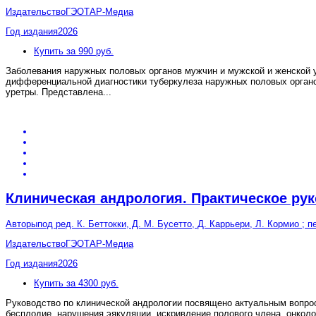
Издательство
ГЭОТАР-Медиа
Год издания
2026
Купить за 990 руб.
Заболевания наружных половых органов мужчин и мужской и женской 
дифференциальной диагностики туберкулеза наружных половых органо
уретры. Представлена
...
Клиническая андрология. Практическое ру
Авторы
под ред. К. Беттокки, Д. М. Бусетто, Д. Каррьери, Л. Кормио ; п
Издательство
ГЭОТАР-Медиа
Год издания
2026
Купить за 4300 руб.
Руководство по клинической андрологии посвящено актуальным вопрос
бесплодие, нарушения эякуляции, искривление полового члена, онколо