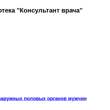
тека "Консультант врача"
 наружных половых органов мужчин