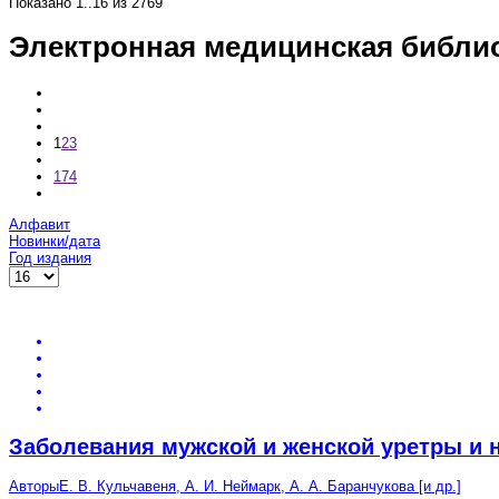
Показано
1..16
из
2769
Электронная медицинская библио
1
2
3
174
Алфавит
Новинки/дата
Год издания
Заболевания мужской и женской уретры и
Авторы
Е. В. Кульчавеня, А. И. Неймарк, А. А. Баранчукова [и др.]