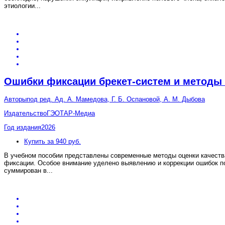
этиологии
...
Ошибки фиксации брекет-систем и методы 
Авторы
под ред. Ад. А. Мамедова, Г. Б. Оспановой, А. М. Дыбова
Издательство
ГЭОТАР-Медиа
Год издания
2026
Купить за 940 руб.
В учебном пособии представлены современные методы оценки качества
фиксации. Особое внимание уделено выявлению и коррекции ошибок по
суммирован в
...